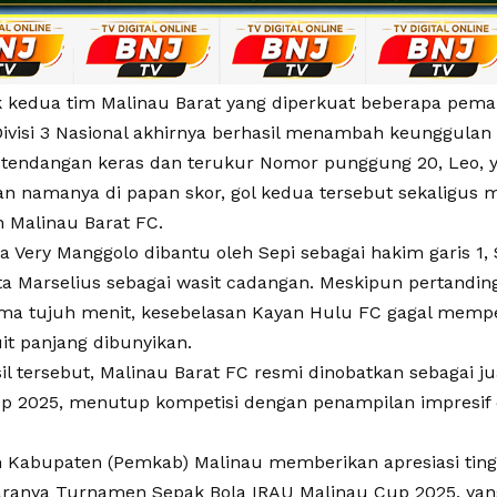
 kedua tim Malinau Barat yang diperkuat beberapa pema
Divisi 3 Nasional akhirnya berhasil menambah keunggulan
 tendangan keras dan terukur Nomor punggung 20, Leo, 
n namanya di papan skor, gol kedua tersebut sekaligus
 Malinau Barat FC.
a Very Manggolo dibantu oleh Sepi sebagai hakim garis 1,
erta Marselius sebagai wasit cadangan. Meskipun pertandi
ma tujuh menit, kesebelasan Kayan Hulu FC gagal memper
it panjang dibunyikan.
il tersebut, Malinau Barat FC resmi dinobatkan sebagai 
p 2025, menutup kompetisi dengan penampilan impresif
 Kabupaten (Pemkab) Malinau memberikan apresiasi tingg
aranya Turnamen Sepak Bola IRAU Malinau Cup 2025, yang