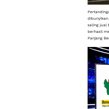
Pertandinga
dibunyikan
saling jua
berhasil m
Panjang Be