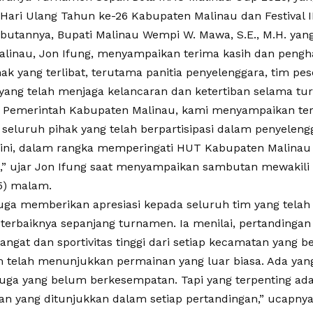
 Hari Ulang Tahun ke-26 Kabupaten Malinau dan Festival I
utannya, Bupati Malinau Wempi W. Mawa, S.E., M.H. yang 
Malinau, Jon Ifung, menyampaikan terima kasih dan peng
ak yang terlibat, terutama panitia penyelenggara, tim pese
ang telah menjaga kelancaran dan ketertiban selama tu
 Pemerintah Kabupaten Malinau, kami menyampaikan ter
n seluruh pihak yang telah berpartisipasi dalam penyele
 ini, dalam rangka memperingati HUT Kabupaten Malinau 
,” ujar Jon Ifung saat menyampaikan sambutan mewakili
5) malam.
juga memberikan apresiasi kepada seluruh tim yang tela
terbaiknya sepanjang turnamen. Ia menilai, pertandingan
gat dan sportivitas tinggi dari setiap kecamatan yang ber
 telah menunjukkan permainan yang luar biasa. Ada yan
 juga yang belum berkesempatan. Tapi yang terpenting a
n yang ditunjukkan dalam setiap pertandingan,” ucapnya