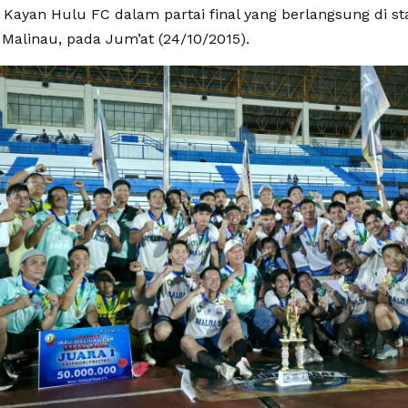
Kayan Hulu FC dalam partai final yang berlangsung di s
Malinau, pada Jum’at (24/10/2015).