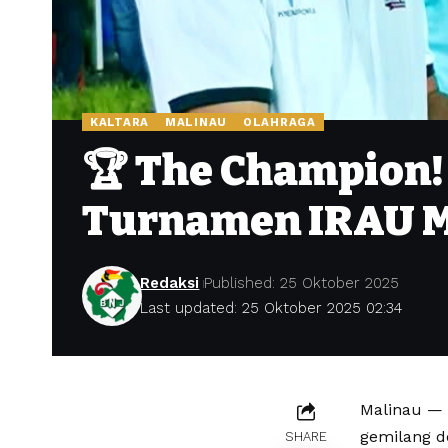
KALTARA
MALINAU
OLAHRAGA
🏆 The Champion!
Turnamen IRAU M
Redaksi
Published: 25 Oktober 2025
Last updated: 25 Oktober 2025 02:34
Malinau — 
gemilang d
SHARE