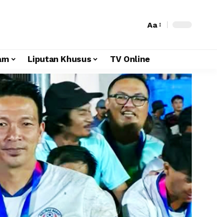
Aa
am
Liputan Khusus
TV Online