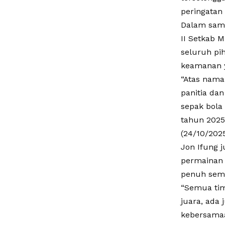
peringatan
Dalam samb
II Setkab 
seluruh pih
keamanan y
“Atas nama
panitia da
sepak bola
tahun 2025
(24/10/202
Jon Ifung 
permainan 
penuh seman
“Semua tim
juara, ada
kebersamaa