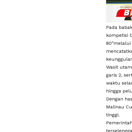
Pada babak
kompetisi 
80″melalui
mencatatka
keunggulan
Wasit utam
garis 2, s
waktu sela
hingga pelu
Dengan has
Malinau Cu
tinggi.
Pemerintah
terselengg