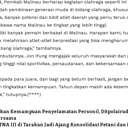
t, Pemkab Malinau berharap kegiatan olahraga seperti ini
dah pembinaan generasi muda di bidang olahraga, khusus
, banyak potensi dan bibit atlet daerah yang perlu teru
awa nama Malinau ke tingkat yang lebih tinggi.
liki banyak pemain berbakat di Malinau. Harapan kami, t
k melahirkan atlet-atlet berprestasi yang bisa menghar
abang olahraga,” tambahnya.
ambutannya, Jon Ifung mengajak seluruh masyarakat dan 
tinggi nilai sportivitas, persaudaraan, dan kebersamaan 
pada para juara, dan bagi yang belum berhasil, jangan ber
an tingkatkan kemampuan. Tahun depan masih ada kesem
k,” tutupnya.(****)
kan Kemampuan Penyelamatan Personil, Ditpolairud
ersama
NA III di Tarakan Jadi Ajang Konsolidasi Petani da