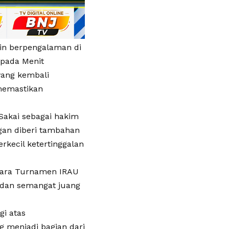
in berpengalaman di
 pada Menit
yang kembali
 memastikan
 Sakai sebagai hakim
ngan diberi tambahan
kecil ketertinggalan
juara Turnamen IRAU
 dan semangat juang
i atas
 menjadi bagian dari