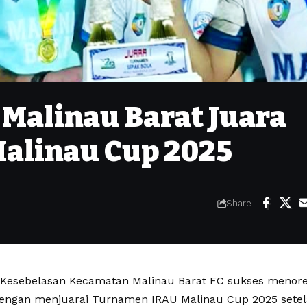
 Malinau Barat Juara
alinau Cup 2025
Share
Kesebelasan Kecamatan Malinau Barat FC sukses menore
engan menjuarai Turnamen IRAU Malinau Cup 2025 sete