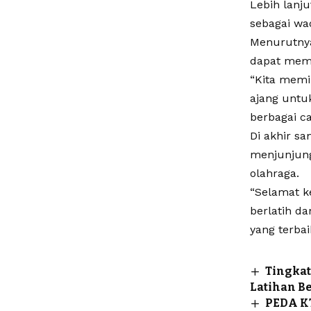
Lebih lanju
sebagai wa
Menurutnya
dapat memb
“Kita memi
ajang untu
berbagai c
Di akhir s
menjunjung 
olahraga.
“Selamat ke
berlatih d
yang terbai
Tingkat
Latihan B
PEDA KT