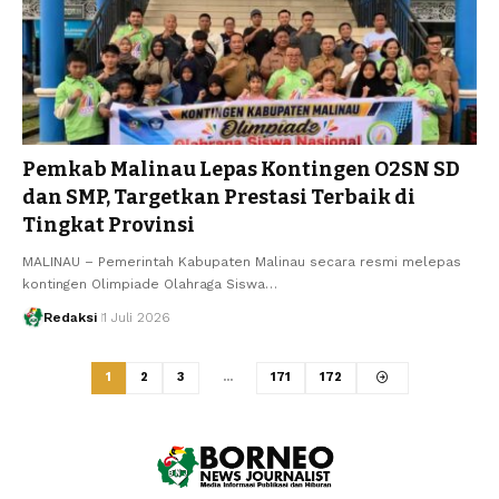
Pemkab Malinau Lepas Kontingen O2SN SD
dan SMP, Targetkan Prestasi Terbaik di
Tingkat Provinsi
MALINAU – Pemerintah Kabupaten Malinau secara resmi melepas
kontingen Olimpiade Olahraga Siswa…
Redaksi
1 Juli 2026
1
2
3
…
171
172