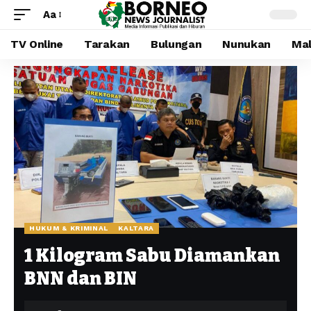
Aa
TV Online
Tarakan
Bulungan
Nunukan
Mal
HUKUM & KRIMINAL
KALTARA
1 Kilogram Sabu Diamankan
BNN dan BIN