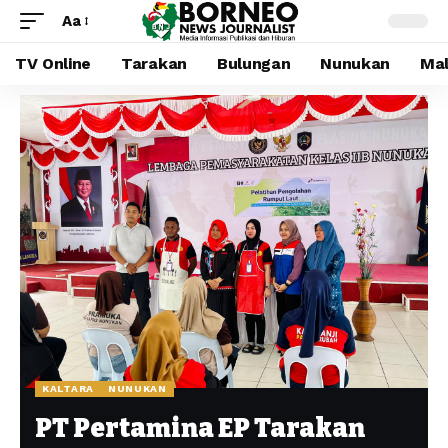
Aa
TV Online
Tarakan
Bulungan
Nunukan
Mal
KALTARA
NUNUKAN
PT Pertamina EP Tarakan