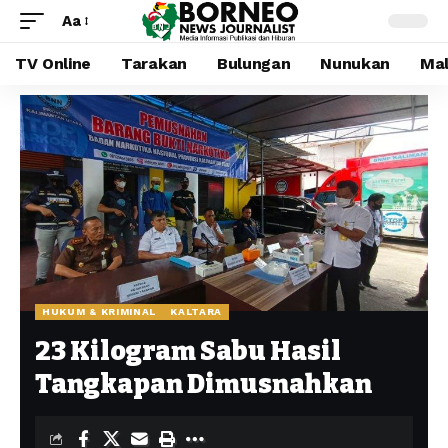
Aa
TV Online
Tarakan
Bulungan
Nunukan
Mal
HUKUM & KRIMINAL
KALTARA
23 Kilogram Sabu Hasil
Tangkapan Dimusnahkan