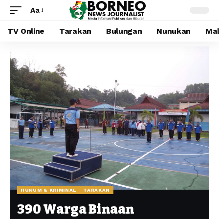
Aa
TV Online
Tarakan
Bulungan
Nunukan
Mal
HUKUM & KRIMINAL
TARAKAN
390 Warga Binaan