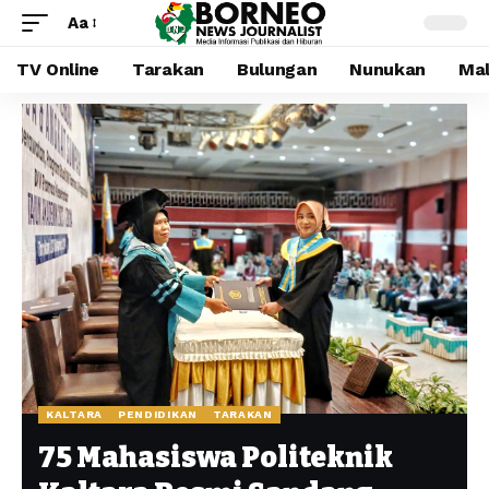
Aa
TV Online
Tarakan
Bulungan
Nunukan
Mal
KALTARA
PENDIDIKAN
TARAKAN
75 Mahasiswa Politeknik