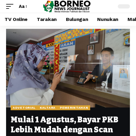
Aa
TV Online
Tarakan
Bulungan
Nunukan
Mal
ADVETORIAL
KALTARA
PEMERINTAHAN
Mulai 1 Agustus, Bayar PKB
Lebih Mudah dengan Scan