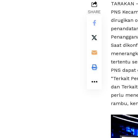
TARAKAN – 
PNS Kecama
SHARE
dirugikan o
penandata
Penanggana
Saat dikon
menerangka
tertentu s
PNS dapat 
“Terkait Pe
dan Terkai
perlu mene
rambu, ken