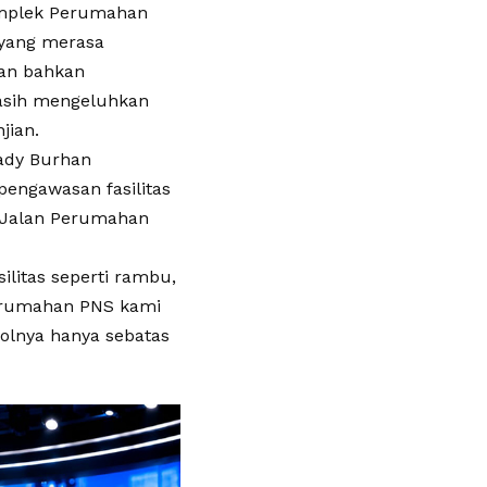
omplek Perumahan
yang merasa
alan bahkan
asih mengeluhkan
jian.
mady Burhan
engawasan fasilitas
i Jalan Perumahan
ilitas seperti rambu,
Perumahan PNS kami
olnya hanya sebatas