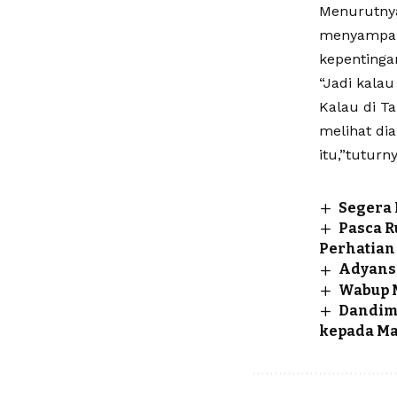
Menurutnya
menyampaik
kepentinga
“Jadi kala
Kalau di Ta
melihat dia
itu,”tuturny
Segera 
Pasca 
Perhatian
Adyansa
Wabup M
Dandim 
kepada Ma