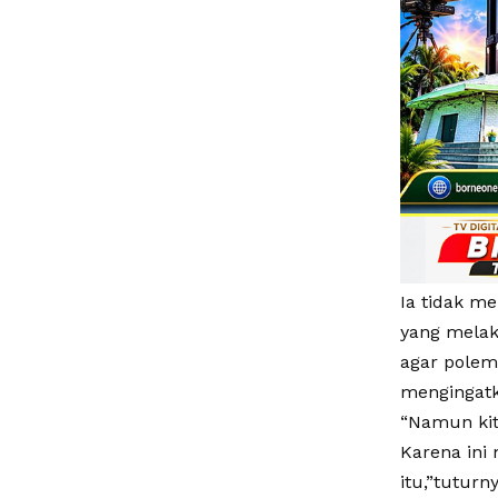
Ia tidak m
yang melak
agar polem
mengingatk
“Namun kit
Karena ini
itu,”tuturny