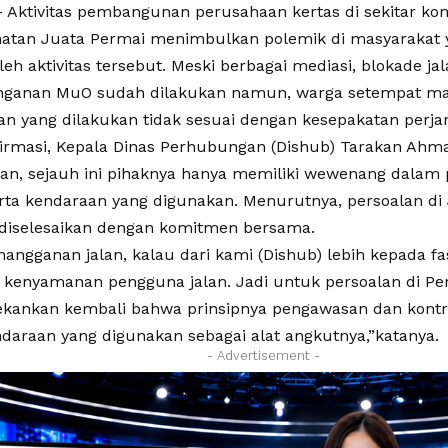
Aktivitas pembangunan perusahaan kertas di sekitar k
tan Juata Permai menimbulkan polemik di masyarakat 
leh aktivitas tersebut. Meski berbagai mediasi, blokade j
nganan MuO sudah dilakukan namun, warga setempat m
n yang dilakukan tidak sesuai dengan kesepakatan perjan
firmasi, Kepala Dinas Perhubungan (Dishub) Tarakan Ah
n, sejauh ini pihaknya hanya memiliki wewenang dalam p
erta kendaraan yang digunakan. Menurutnya, persoalan d
diselesaikan dengan komitmen bersama.
nangganan jalan, kalau dari kami (Dishub) lebih kepada fas
t kenyamanan pengguna jalan. Jadi untuk persoalan di 
kankan kembali bahwa prinsipnya pengawasan dan kontr
daraan yang digunakan sebagai alat angkutnya,”katanya.
- Advertisement -