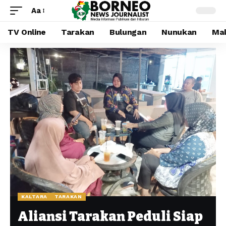
Aa
TV Online
Tarakan
Bulungan
Nunukan
Mal
KALTARA
TARAKAN
Aliansi Tarakan Peduli Siap