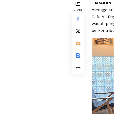
TARAKAN
–
menggelar 
SHARE
Cafe All Da
wadah penye
berkontrib