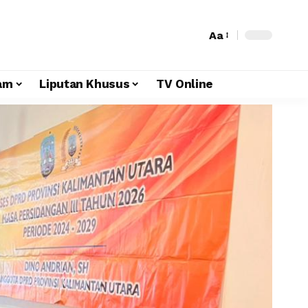
Aa
am
Liputan Khusus
TV Online