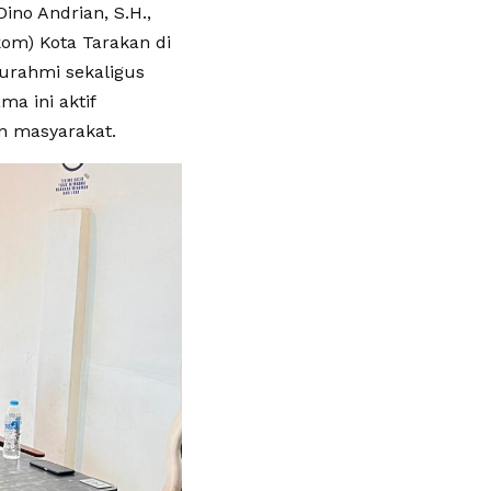
ino Andrian, S.H.,
om) Kota Tarakan di
turahmi sekaligus
a ini aktif
n masyarakat.