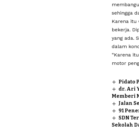
membang
sehingga d
Karena itu
bekerja. D
yang ada. 
dalam kondi
“Karena it
motor peng
Pidato 
dr. Ari
Memberi M
Jalan S
91 Pene
SDN Ter
Sekolah D