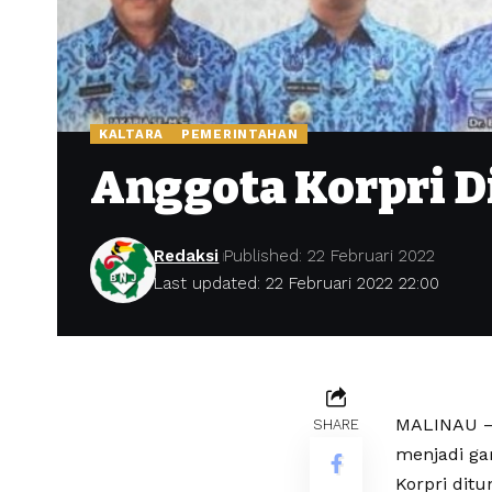
KALTARA
PEMERINTAHAN
Anggota Korpri D
Redaksi
Published: 22 Februari 2022
Last updated: 22 Februari 2022 22:00
MALINAU – 
SHARE
menjadi ga
Korpri dit