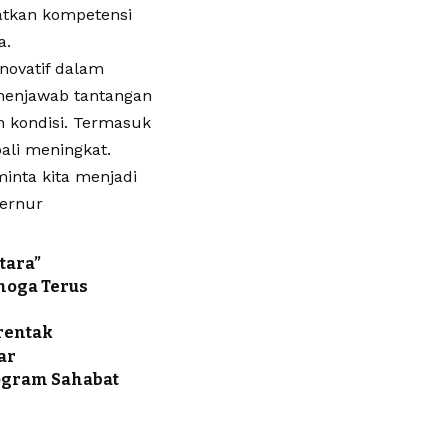
atkan kompetensi
a.
novatif dalam
 menjawab tantangan
n kondisi. Termasuk
bali meningkat.
minta kita menjadi
bernur
tara”
emoga Terus
rentak
ar
rogram Sahabat