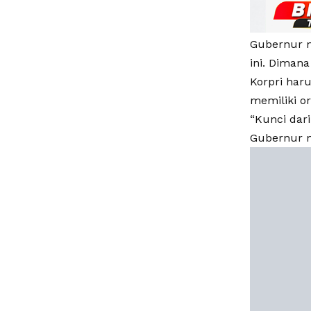
Gubernur m
ini. Diman
Korpri har
memiliki o
“Kunci dar
Gubernur m