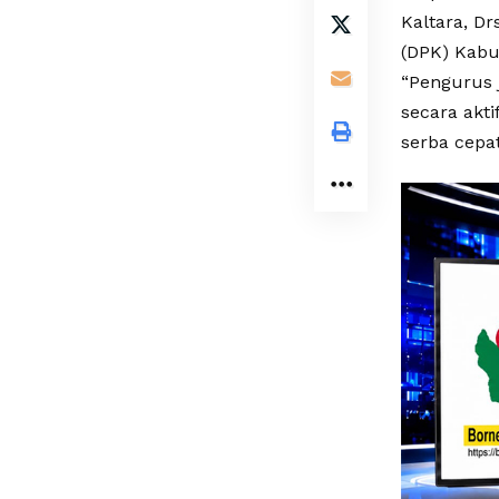
Kaltara, D
(DPK) Kabu
“Pengurus 
secara akt
serba cepat