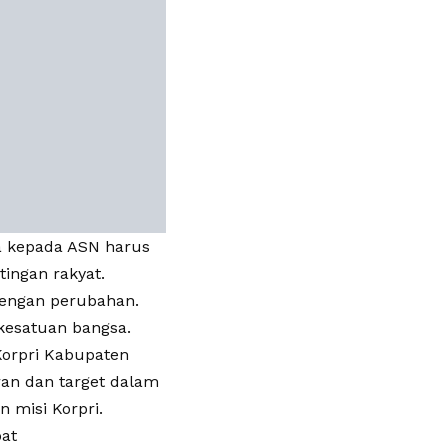
a kepada ASN harus
ingan rakyat.
dengan perubahan.
kesatuan bangsa.
orpri Kabupaten
ran dan target dalam
n misi Korpri.
pat