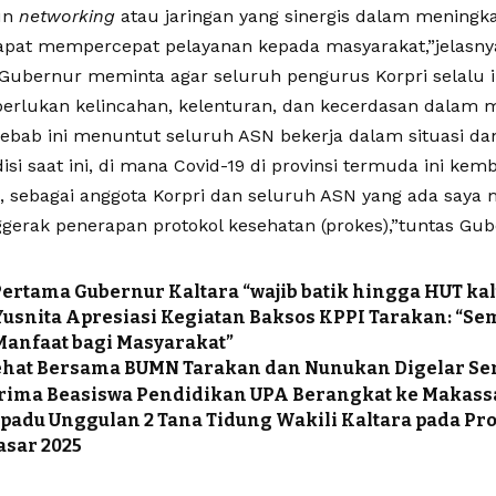
un
networking
atau jaringan yang sinergis dalam meningk
apat mempercepat pelayanan kepada masyarakat,”jelasny
 Gubernur meminta agar seluruh pengurus Korpri selalu i
iperlukan kelincahan, kelenturan, dan kecerdasan dalam
Sebab ini menuntut seluruh ASN bekerja dalam situasi da
si saat ini, di mana Covid-19 di provinsi termuda ini kem
u, sebagai anggota Korpri dan seluruh ASN yang ada saya 
gerak penerapan protokol kesehatan (prokes),”tuntas Gu
Pertama Gubernur Kaltara “wajib batik hingga HUT kal
 Yusnita Apresiasi Kegiatan Baksos KPPI Tarakan: “S
anfaat bagi Masyarakat”
ehat Bersama BUMN Tarakan dan Nunukan Digelar Se
rima Beasiswa Pendidikan UPA Berangkat ke Makass
padu Unggulan 2 Tana Tidung Wakili Kaltara pada P
asar 2025