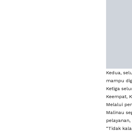
Kedua, sel
mampu digu
Ketiga sel
Keempat, K
Melalui pe
Malinau se
pelayanan, 
“Tidak kal