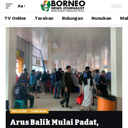
Aa
TV Online
Tarakan
Bulungan
Nunukan
Mal
KALTARA
TARAKAN
Arus Balik Mulai Padat,