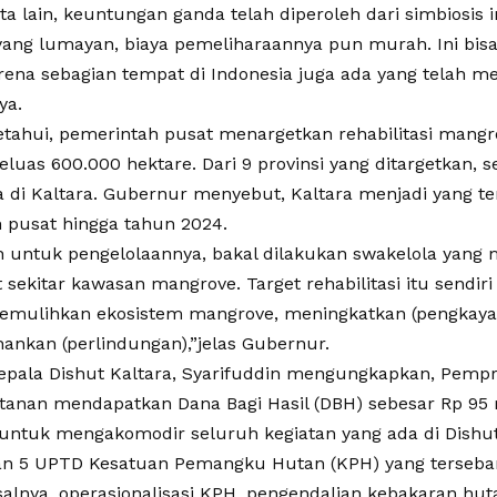
a lain, keuntungan ganda telah diperoleh dari simbiosis ini
yang lumayan, biaya pemeliharaannya pun murah. Ini bisa
arena sebagian tempat di Indonesia juga ada yang telah 
ya.
ketahui, pemerintah pusat menargetkan rehabilitasi mang
eluas 600.000 hektare. Dari 9 provinsi yang ditargetkan, 
 di Kaltara. Gubernur menyebut, Kaltara menjadi yang ter
 pusat hingga tahun 2024.
 untuk pengelolaannya, bakal dilakukan swakelola yang 
sekitar kawasan mangrove. Target rehabilitasi itu sendiri
mulihkan ekosistem mangrove, meningkatkan (pengkaya
nkan (perlindungan),”jelas Gubernur.
Kepala Dishut Kaltara, Syarifuddin mengungkapkan, Pempr
tanan mendapatkan Dana Bagi Hasil (DBH) sebesar Rp 95 m
untuk mengakomodir seluruh kegiatan yang ada di Dishut 
an 5 UPTD Kesatuan Pemangku Hutan (KPH) yang tersebar
isalnya, operasionalisasi KPH, pengendalian kebakaran hu