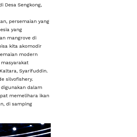
i Desa Sengkong,
an, persemaian yang
esia yang
han mangrove di
bisa kita akomodir
rsemaian modern
i masyarakat
Kaltara, Syarifuddin.
 silvofishery.
ng digunakan dalam
apat memelihara ikan
n, di samping