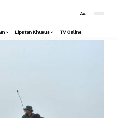
Aa
am
Liputan Khusus
TV Online