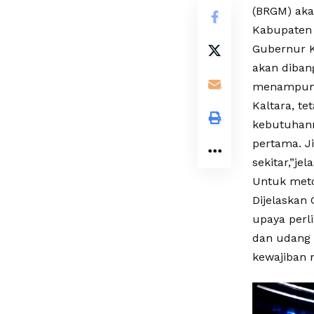
(BRGM) ak
Kabupaten 
Gubernur K
akan diban
menampung 
Kaltara, te
kebutuhann
pertama. J
sekitar,”je
Untuk meto
Dijelaskan 
upaya perl
dan udang 
kewajiban 