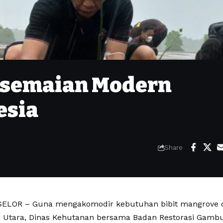
rsemaian Modern
esia
Share
LOR – Guna mengakomodir kebutuhan bibit mangrove di
 Utara, Dinas Kehutanan bersama Badan Restorasi Gamb