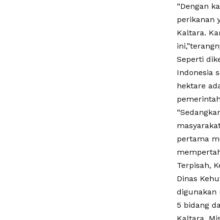
“Dengan kat
perikanan 
Kaltara. K
ini,”terangn
Seperti di
Indonesia s
hektare ada
pemerintah
“Sedangkan
masyarakat 
pertama me
mempertaha
Terpisah, 
Dinas Kehu
digunakan 
5 bidang d
Kaltara. M