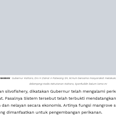
ANAMAN
: Gubernur Kaltara, Drs H Zainal A Paliwang SH, M.Hum bersama masyarakat melaku
didampingi Kadis Kehutanan Kaltara, Syarifuddin belum lama ini
n silvofishery, dikatakan Gubernur telah mengalami pe
at. Pasalnya Sistem tersebut telah terbukti mendatangka
 dan nelayan secara ekonomis. Artinya fungsi mangrove s
ing dimanfaatkan untuk pengembangan perikanan.