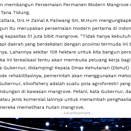
an membangun Persemaian Permanen Modern Mangrove d
Tana Tidung.
altara, Drs H Zainal A Paliwang SH, M.Hum mengungkapk
gun itu merupakan persemaian modern pertama di Indon
kapasitas 51 juta bibit mangrove. “Tidak hanya kebutu
tapi daerah yang berdekatan dengan provinsi termuda ini 
ya. Lahannya sekitar 109 hektare untuk kita bangun pe
ika ini terealisasi tentu akan membuka peluang kerja bag
las Gubernur, didampingi Kepala Dinas Kehutanan (Dishut) 
de rehabilitasinya, pemerintah akan menggunakan metode
Gubernur, silvofishery adalah suatu pola agroforestri ya
indungan di kawasan mangrove. Petani, kata Gubernur, d
atau jenis komersial lainnya untuk menambah penghasila
mereka memelihara hutan mangrove.
- Advertisement -