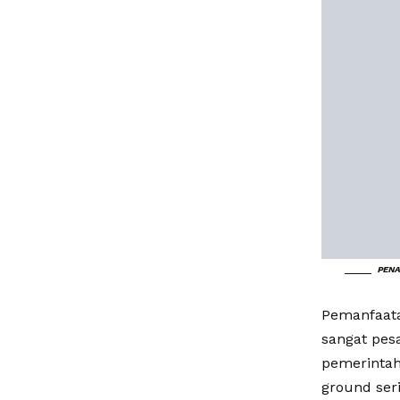
PEN
Pemanfaata
sangat pes
pemerintah
ground ser