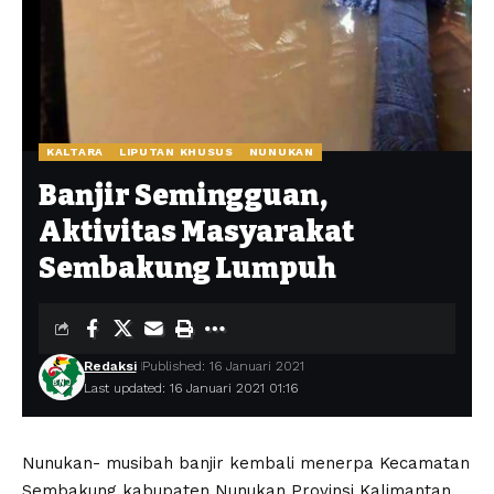
KALTARA
LIPUTAN KHUSUS
NUNUKAN
Banjir Semingguan,
Aktivitas Masyarakat
Sembakung Lumpuh
Redaksi
Published: 16 Januari 2021
Last updated: 16 Januari 2021 01:16
Nunukan- musibah banjir kembali menerpa Kecamatan
Sembakung kabupaten Nunukan Provinsi Kalimantan