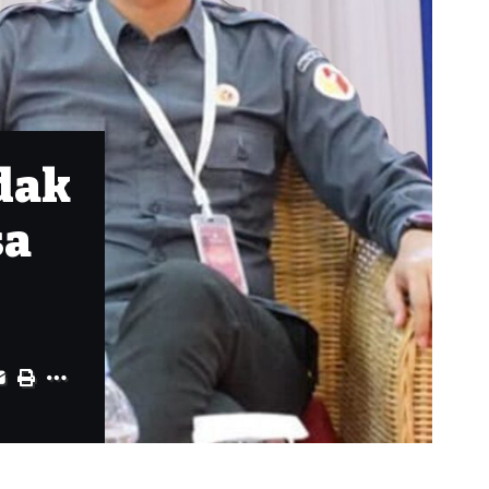
dak
sa