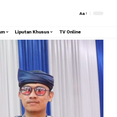
Aa
am
Liputan Khusus
TV Online