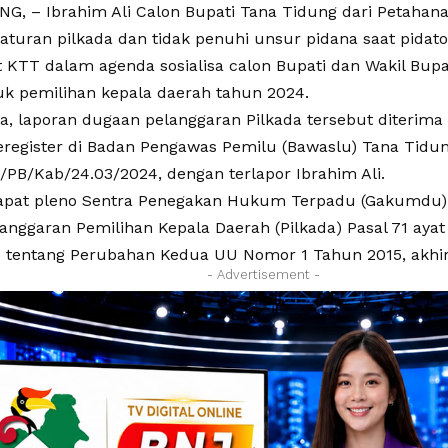
G, – Ibrahim Ali Calon Bupati Tana Tidung dari Petahana 
aturan pilkada dan tidak penuhi unsur pidana saat pidat
 KTT dalam agenda sosialisa calon Bupati dan Wakil Bupa
uk pemilihan kepala daerah tahun 2024.
, laporan dugaan pelanggaran Pilkada tersebut diterim
eregister di Badan Pengawas Pemilu (Bawaslu) Tana Tidu
P/PB/Kab/
24.03/2024
, dengan terlapor Ibrahim Ali.
 rapat pleno Sentra Penegakan Hukum Terpadu (Gakumdu) 
anggaran Pemilihan Kepala Daerah (Pilkada) Pasal 71 aya
 tentang Perubahan Kedua UU Nomor 1 Tahun 2015, akhir
- Advertisement -