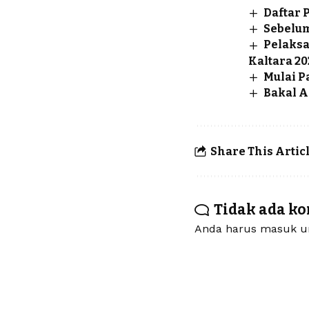
Daftar 
Sebelum
Pelaksa
Kaltara 20
Mulai P
Bakal A
Share This Artic
Tidak ada k
Anda harus
masuk
un