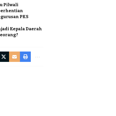
 Pilwali
berhentian
engurusan PKS
njadi Kepala Daerah
Seorang?