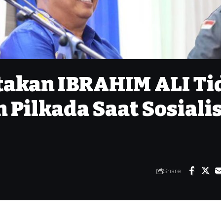
takan IBRAHIM ALI Ti
 Pilkada Saat Sosiali
Share