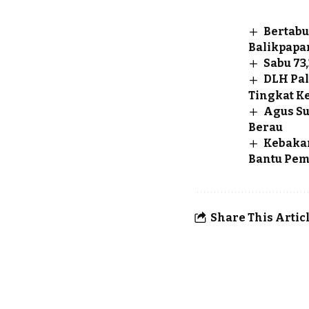
Bertabu
Balikpapa
Sabu 73
DLH Pal
Tingkat K
Agus S
Berau
Kebakar
Bantu Pe
Share This Artic