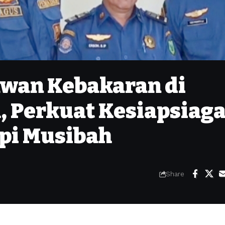
awan Kebakaran di
 Perkuat Kesiapsiag
pi Musibah
Share