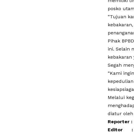
memiliki t
posko utam
“Tujuan ka
kebakaran,
penanganan
Pihak BPB
ini. Selain
kebakaran 
Segah menja
“Kami ingin
kepedulian
kesiapsiag
Melalui ke
menghadapi
diatur ole
Reporter :
Editor : 