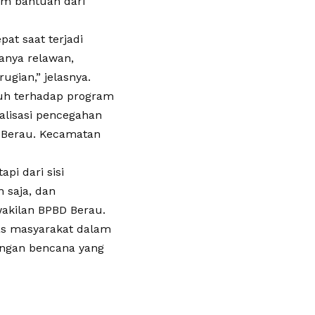
um bantuan dari
at saat terjadi
anya relawan,
ugian,” jelasnya.
uh terhadap program
ialisasi pencegahan
n Berau. Kecamatan
api dari sisi
 saja, dan
akilan BPBD Berau.
as masyarakat dalam
angan bencana yang