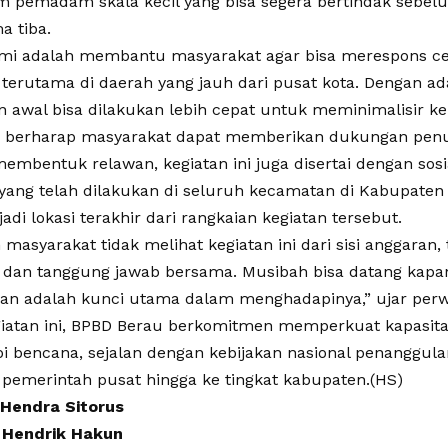
im pemadam skala kecil yang bisa segera bertindak sebel
a tiba.
mi adalah membantu masyarakat agar bisa merespons cep
 terutama di daerah yang jauh dari pusat kota. Dengan ad
 awal bisa dilakukan lebih cepat untuk meminimalisir ker
D berharap masyarakat dapat memberikan dukungan pen
 membentuk relawan, kegiatan ini juga disertai dengan sos
yang telah dilakukan di seluruh kecamatan di Kabupate
di lokasi terakhir dari rangkaian kegiatan tersebut.
 masyarakat tidak melihat kegiatan ini dari sisi anggaran, t
 dan tanggung jawab bersama. Musibah bisa datang kapan
aan adalah kunci utama dalam menghadapinya,” ujar perw
giatan ini, BPBD Berau berkomitmen memperkuat kapasit
 bencana, sejalan dengan kebijakan nasional penanggul
h pemerintah pusat hingga ke tingkat kabupaten.(HS)
 Hendra Sitorus
Hendrik Hakun