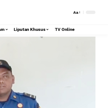
Aa
am
Liputan Khusus
TV Online