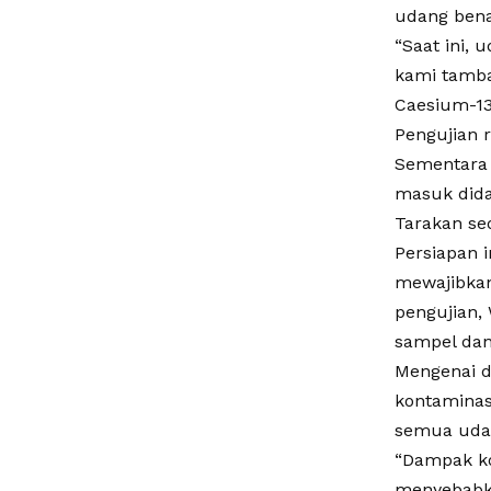
udang benar
“Saat ini,
kami tamba
Caesium-137
Pengujian r
Sementara 
masuk dida
Tarakan se
Persiapan i
mewajibkan
pengujian,
sampel dan
Mengenai d
kontaminas
semua udan
“Dampak kon
menyebabka