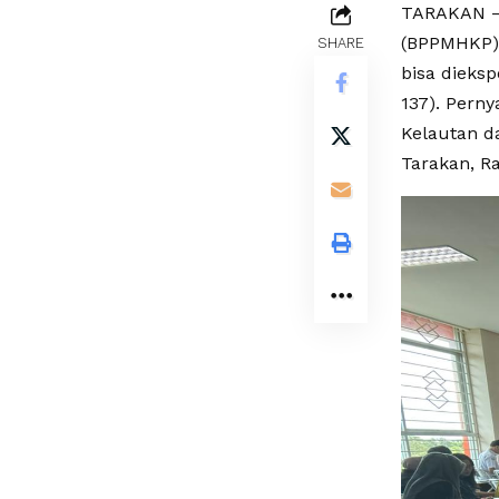
TARAKAN – 
(BPPMHKP) 
SHARE
bisa dieksp
137). Pern
Kelautan d
Tarakan, R