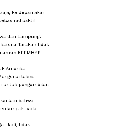
 saja, ke depan akan
bas radioaktif
 Jawa dan Lampung.
 karena Tarakan tidak
S, namun BPPMHKP
hak Amerika
Mengenai teknis
ri untuk pengambilan
nekankan bahwa
k berdampak pada
a. Jadi, tidak