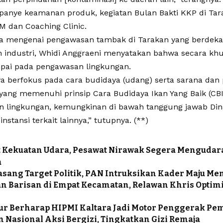
panye keamanan produk, kegiatan Bulan Bakti KKP di Ta
 dan Coaching Clinic.
ya mengenai pengawasan tambak di Tarakan yang berdek
 industri, Whidi Anggraeni menyatakan bahwa secara k
ai pada pengawasan lingkungan.
a berfokus pada cara budidaya (udang) serta sarana dan
yang memenuhi prinsip Cara Budidaya Ikan Yang Baik (CBI
 lingkungan, kemungkinan di bawah tanggung jawab Din
instansi terkait lainnya,” tutupnya. (**)
 Kekuatan Udara, Pesawat Nirawak Segera Mengudara
a
asang Target Politik, PAN Intruksikan Kader Maju Me
n Barisan di Empat Kecamatan, Relawan Khris Optim
ur Berharap HIPMI Kaltara Jadi Motor Penggerak P
 Nasional Aksi Bergizi, Tingkatkan Gizi Remaja