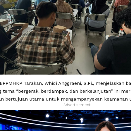
a BPPMHKP Tarakan, Whidi Anggraeni, S.Pi., menjelaskan b
tema “bergerak, berdampak, dan berkelanjutan” ini mer
dan bertujuan utama untuk mengampanyekan keamanan 
- Advertisement -