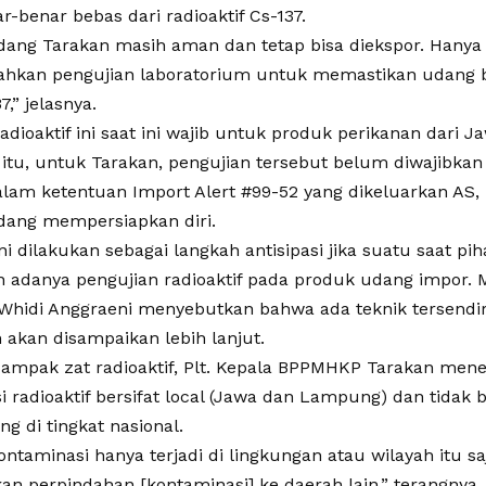
-benar bebas dari radioaktif Cs-137.
 udang Tarakan masih aman dan tetap bisa diekspor. Hanya
hkan pengujian laboratorium untuk memastikan udang be
,” jelasnya.
adioaktif ini saat ini wajib untuk produk perikanan dari
itu, untuk Tarakan, pengujian tersebut belum diwajibkan
lam ketentuan Import Alert #99-52 yang dikeluarkan A
dang mempersiapkan diri.
ni dilakukan sebagai langkah antisipasi jika suatu saat pi
 adanya pengujian radioaktif pada produk udang impor. 
 Whidi Anggraeni menyebutkan bahwa ada teknik tersendi
 akan disampaikan lebih lanjut.
ampak zat radioaktif, Plt. Kepala BPPMHKP Tarakan me
i radioaktif bersifat local (Jawa dan Lampung) dan tida
g di tingkat nasional.
taminasi hanya terjadi di lingkungan atau wilayah itu saj
n perpindahan [kontaminasi] ke daerah lain,” terangnya.