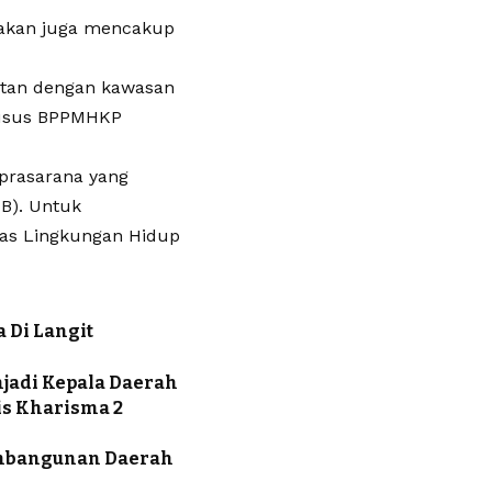
rakan juga mencakup
atan dengan kawasan
husus BPPMHKP
 prasarana yang
B). Untuk
as Lingkungan Hidup
 Di Langit
njadi Kepala Daerah
is Kharisma 2
embangunan Daerah