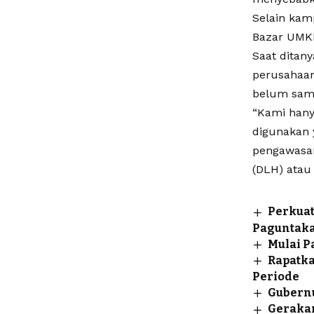
Selain kam
Bazar UMKM
Saat ditan
perusahaan
belum samp
“Kami hany
digunakan 
pengawasan
(DLH) atau 
Perkuat
Paguntak
Mulai P
Rapatka
Periode
Gubern
Gerakan