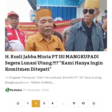
H. Rusli Jabba Minta PT ISI MANGKUPADI
Segera Lunasi Utang.!!!? “Kami Hanya Ingin
Komitmen Ditepati”
=>>Dugaan Penipuan Oleh Perusahaan Bonafit PT. ISI Tana Kuning,
Mangkupadi<=== TANAH KUNING,…
Redaksi
21 November 2025
1
2
3
4
…
11
12