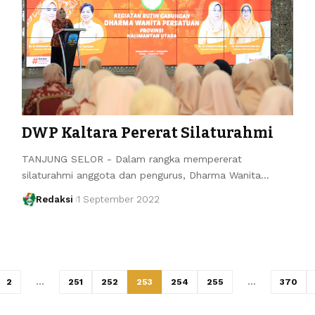
DWP Kaltara Pererat Silaturahmi
TANJUNG SELOR - Dalam rangka mempererat
silaturahmi anggota dan pengurus, Dharma Wanita…
Redaksi
1 September 2022
2
…
251
252
253
254
255
…
370