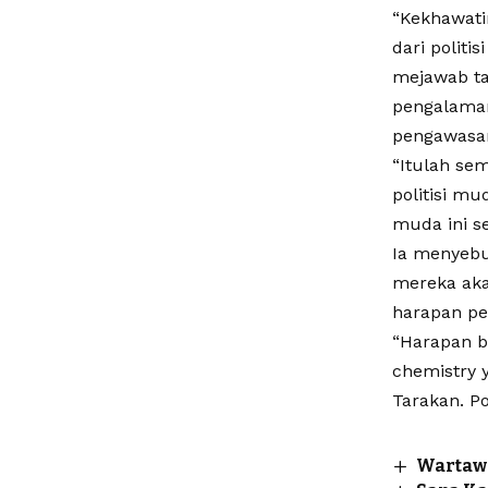
“Kekhawati
dari polit
mejawab ta
pengalaman
pengawasan
“Itulah se
politisi m
muda ini se
Ia menyebu
mereka ak
harapan pe
“Harapan b
chemistry 
Tarakan. Po
Wartawa