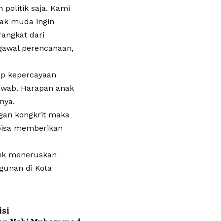
politik saja. Kami
ak muda ingin
rangkat dari
gawal perencanaan,
dap kepercayaan
awab. Harapan anak
nya.
ngan kongkrit maka
bisa memberikan
tuk meneruskan
unan di Kota
isi