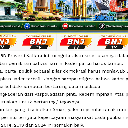
RD Provinsi Kaltara ini mengutarakan keseriusannya dal
ari pemikiran bahwa hari ini kader partai harus tampil.
, partai politik sebagai pilar demokrasi harus menjawab
kan kader terbaik. Jangan sampai stigma bahwa kader pa
si ketidakmampuan bertarung dalam pilkada.
ngkaderan dari Parpol adalah pintu kepemimpinan. Atas 
uskan untuk bertarung,” tegasnya.
n lain yang disebutkan Aman, yakni repsentasi anak mu
i pemilu ternyata kepercayaan masyarakat pada politisi m
 2014, 2019 dan 2024 ini semakin baik.