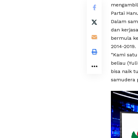
mengambil 
Partai Han
Dalam sam
dan kerjas
bermula ke
2014-2019.
“Kami satu 
beliau (Yul
bisa naik 
samudera p