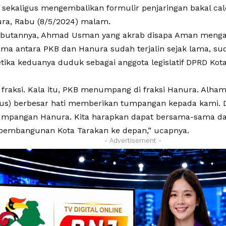
sekaligus mengembalikan formulir penjaringan bakal cal
ura, Rabu (8/5/2024) malam.
butannya, Ahmad Usman yang akrab disapa Aman menga
ama antara PKB dan Hanura sudah terjalin sejak lama, sud
tika keduanya duduk sebagai anggota legislatif DPRD Kot
fraksi. Kala itu, PKB menumpang di fraksi Hanura. Alhamd
ius) berbesar hati memberikan tumpangan kepada kami. Dan
tumpangan Hanura. Kita harapkan dapat bersama-sama 
embangunan Kota Tarakan ke depan,” ucapnya.
- Advertisement -