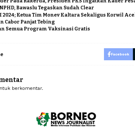
ader Pada Rakerda, Presiden PKS Ingatkan Kader P
 NPHD, Bawaslu Tegaskan Sudah Clear
 2024; Ketua Tim Monev Kaltara Sekaligus Korwil Ace
 Cabor Panjat Tebing
n Semua Program Vaksinasi Gratis
le
Facebook
omentar
tuk berkomentar.