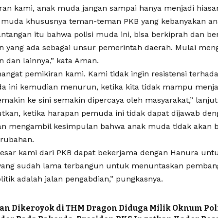
ran kami, anak muda jangan sampai hanya menjadi hiasan 
isi muda khususnya teman-teman PKB yang kebanyakan an
ntangan itu bahwa polisi muda ini, bisa berkiprah dan be
 yang ada sebagai unsur pemerintah daerah. Mulai men
 dan lainnya,” kata Aman.
mangat pemikiran kami. Kami tidak ingin resistensi terha
uda ini kemudian menurun, ketika kita tidak mampu menj
makin ke sini semakin dipercaya oleh masyarakat,” lanjut
tkan, ketika harapan pemuda ini tidak dapat dijawab de
an mengambil kesimpulan bahwa anak muda tidak akan 
rubahan.
esar kami dari PKB dapat bekerjama dengan Hanura un
yang sudah lama terbangun untuk menuntaskan pembang
litik adalah jalan pengabdian,” pungkasnya.
n Dikeroyok di THM Dragon Diduga Milik Oknum Pol