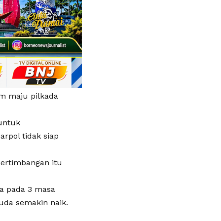
am maju pilkada
 untuk
rpol tidak siap
pertimbangan itu
da pada 3 masa
uda semakin naik.