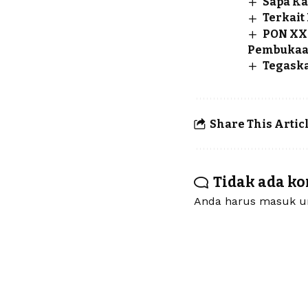
Sapa K
Terkait
PON XXI
Pembukaan
Tegaska
Share This Artic
Tidak ada k
Anda harus
masuk
un