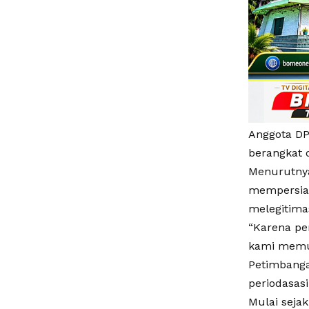
Anggota DP
berangkat d
Menurutnya
mempersiap
melegitima
“Karena pe
kami memut
Petimbanga
periodasas
Mulai sejak