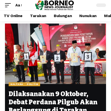
Aa
TV Online
Tarakan
Bulungan
Nunukan
Mal
KALTARA
POLITIK
Dilaksanakan 9 Oktober,
Debat Perdana Pilgub Akan
Berlangsung di Tarakan