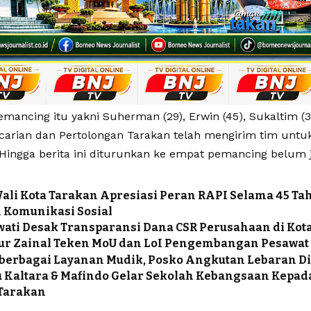
mancing itu yakni Suherman (29), Erwin (45), Sukaltim (
carian dan Pertolongan Tarakan telah mengirim tim unt
 Hingga berita ini diturunkan ke empat pemancing belum
ali Kota Tarakan Apresiasi Peran RAPI Selama 45 T
 Komunikasi Sosial
ti Desak Transparansi Dana CSR Perusahaan di Kot
r Zainal Teken MoU dan LoI Pengembangan Pesawat 
berbagai Layanan Mudik, Posko Angkutan Lebaran D
 Kaltara & Mafindo Gelar Sekolah Kebangsaan Kepa
 Tarakan