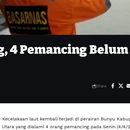
g, 4 Pemancing Belum
Share
Kecelakaan laut kembali terjadi di perairan Bunyu Kab
 Utara yang dialami 4 orang pemancing pada Senin (4/4/20