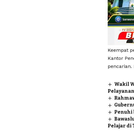
Keempat pe
Kantor Pen
pencarian.
Wakil W
Pelayanan
Rahmawa
Gubernu
Penuhi 
Bawaslu
Pelajar di