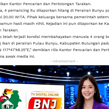
aikan Kantor Pencarian dan Pertolongan Tarakan.
, 4 pemancing itu dilaporkan hilang di Perairan Bunyu p
ul 20.00 WITA. Pihak keluarga bersama pemerintah sete
amun hasil masih nihil. Kejadian ini pun dilaporkan ke K
n Tarakan.
fo telah terjadi kondisi membahayakan manusia 4 orang 
ikan di perairan Pulau Bunyu, Kabupaten Bulungan pada 
N 117°47’48.25″E,” demikian rilis Kantor Pencarian dan Pe
ma awak media ini.
- Advertisement -