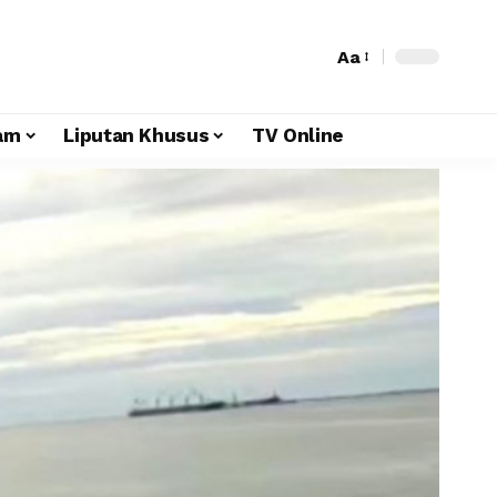
Aa
am
Liputan Khusus
TV Online