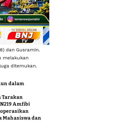
38) dan Gusramin.
uk melakukan
 juga ditemukan.
ahun dalam
a Tarakan
N219 Amfibi
ioperasikan
da Mahasiswa dan