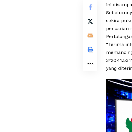
ini disamp
Sebelumnya
sekira puk
pencarian n
Pertolonga
“Terima in
memancing 
3°20’41.53″
yang diteri