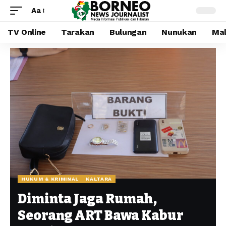
Aa
TV Online
Tarakan
Bulungan
Nunukan
Mal
HUKUM & KRIMINAL
KALTARA
Diminta Jaga Rumah,
Seorang ART Bawa Kabur