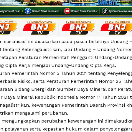
n sosialisasi ini didasarkan pada pasca terbitnya Undan
 tentang Ketenagalistrikan, lalu Undang – Undang Nomo
netapan Peraturan Pemerintah Pengganti Undang-Undan
ng Cipta Kerja menjadi Undang-Undang Cipta Kerja.
turan Pemerintah Nomor 5 Tahun 2021 tentang Penyelengg
erbasis Risiko, serta Peraturan Pemerintah Nomor 25 Tah
araan Bidang Energi dan Sumber Daya Mineral dan Peratu
 Daya Mineral Republik Indonesia Nomor 11 Tahun 2021 
nagalistrikan, kewenangan Pemerintah Daerah Provinsi k
strikan mengalami perubahan.
s mengungkapkan perubahan kewenangan ini dimaksudk
 pelayanan serta kepastian hukum dalam penyelenggar