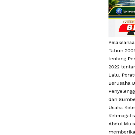
Pelaksanaa
Tahun 2009
tentang Pe
2022 tenta
Lalu, Pera
Berusaha B
Penyelengg
dan Sumber
Usaha Kete
Ketenagali
Abdul Mui
memberikan