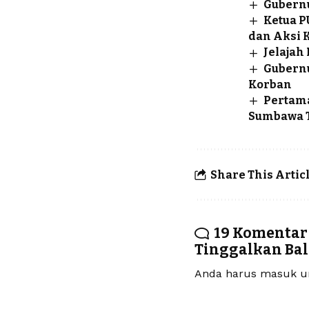
Gubernu
Ketua P
dan Aksi 
Jelajah
Gubernu
Korban
Pertama
Sumbawa 
Share This Artic
19 Komentar
Tinggalkan Ba
Anda harus
masuk
un