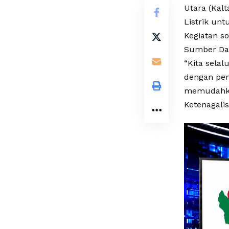
Utara (Kal
Listrik unt
Kegiatan so
Sumber Day
“Kita sela
dengan pem
memudahkan
Ketenagalis