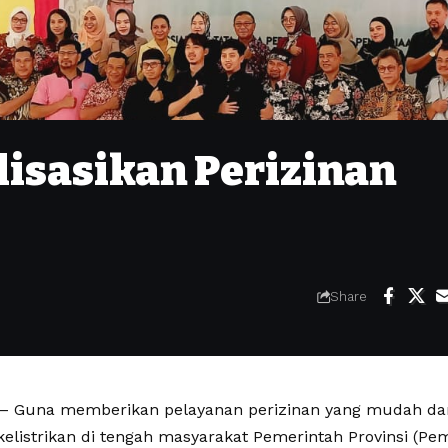
lisasikan Perizinan
Share
 Guna memberikan pelayanan perizinan yang mudah da
kelistrikan di tengah masyarakat Pemerintah Provinsi (Pe