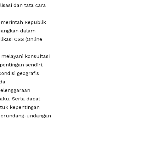
isasi dan tata cara
emerintah Republik
tuangkan dalam
ikasi OSS (Online
melayani konsultasi
pentingan sendiri.
ondisi geografis
da.
yelenggaraan
aku. Serta dapat
ntuk kepentingan
 perundang-undangan