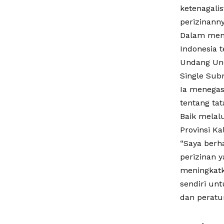
ketenagali
perizinanny
Dalam meni
Indonesia 
Undang Und
Single Subm
Ia menegas
tentang tat
Baik melal
Provinsi Ka
“Saya berh
perizinan 
meningkatk
sendiri un
dan peratu