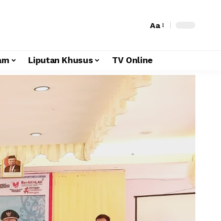
Aa
am
Liputan Khusus
TV Online