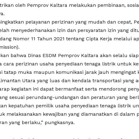
strikan oleh Pemprov Kaltara melakukan pembinaan, sosial
a.
ngkatkan pelayanan perizinan yang mudah dan cepat, P
telah menyederhanakan izin dan persyaratan izin yang di
ang Nomor 11 Tahun 2021 tentang Cipta Kerja melalui apl
ission).
kan bahwa Dinas ESDM Pemprov Kaltara akan selalu siap 
a cara perizinan usaha penyediaan tenaga listrik untuk ke
ui tatap muka maupun komunikasi jarak jauh mengingat k
limantan Utara yang luas dan kendala transportasi yang a
arap kegiatan ini dapat bermanfaat serta mendorong pen
yang sesuai perundang-undangan dan peraturan yang berl
an kepatuhan pemilik usaha penyediaan tenaga listrik u
tuk melaksanakan kewajiban yang diamanatkan di dalam
ran yang berlaku,” pungkasnya.