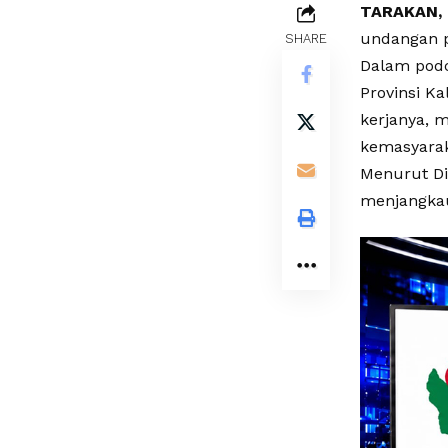
TARAKAN,
undangan p
SHARE
Dalam podc
Provinsi K
kerjanya, m
kemasyarak
Menurut Di
menjangkau