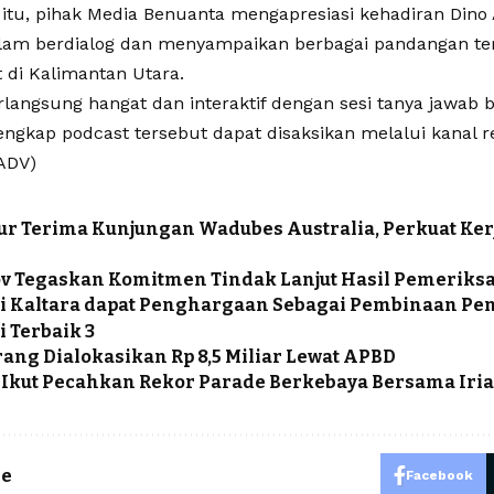
itu, pihak Media Benuanta mengapresiasi kehadiran Dino A
lam berdialog dan menyampaikan berbagai pandangan terk
 di Kalimantan Utara.
rlangsung hangat dan interaktif dengan sesi tanya jawab 
engkap podcast tersebut dapat disaksikan melalui kanal 
ADV)
r Terima Kunjungan Wadubes Australia, Perkuat Ke
v Tegaskan Komitmen Tindak Lanjut Hasil Pemeriks
i Kaltara dapat Penghargaan Sebagai Pembinaan Pe
 Terbaik 3
ang Dialokasikan Rp 8,5 Miliar Lewat APBD
 Ikut Pecahkan Rekor Parade Berkebaya Bersama Iri
le
Facebook