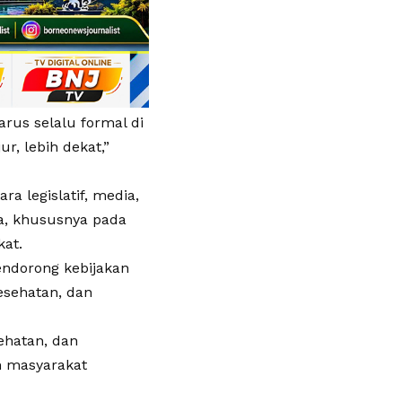
arus selalu formal di
ur, lebih dekat,”
a legislatif, media,
a, khususnya pada
at.
ndorong kebijakan
esehatan, dan
ehatan, dan
h masyarakat