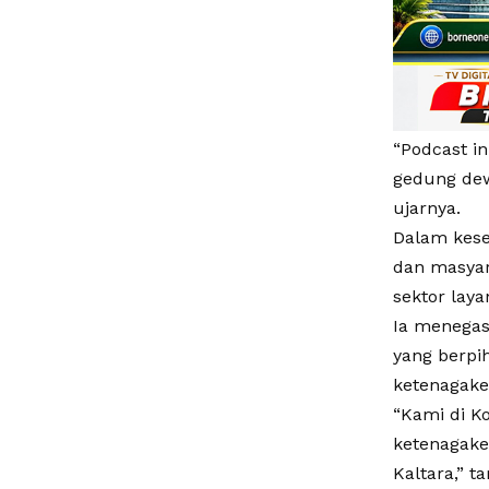
“Podcast in
gedung dewa
ujarnya.
Dalam kesem
dan masyar
sektor lay
Ia menegas
yang berpi
ketenagake
“Kami di K
ketenagake
Kaltara,” 