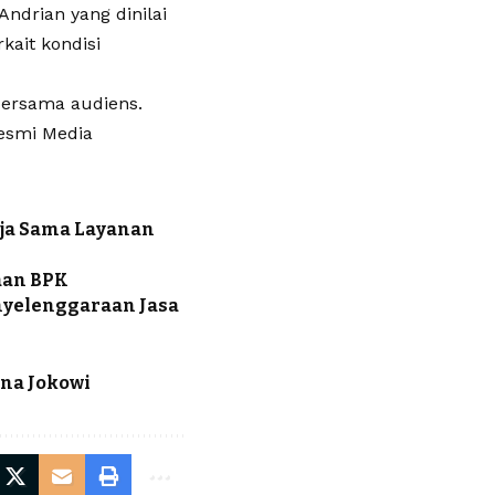
ndrian yang dinilai
ait kondisi
bersama audiens.
resmi Media
rja Sama Layanan
aan BPK
nyelenggaraan Jasa
ana Jokowi