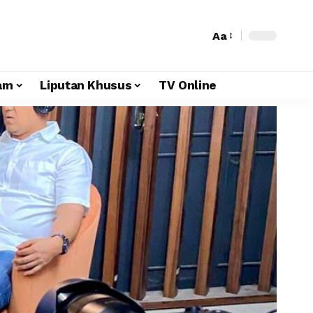
Aa
am
Liputan Khusus
TV Online