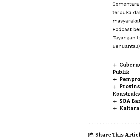
Sementara 
terbuka da
masyarakat
Podcast be
Tayangan l
Benuanta.(
Gubernu
Publik
Pempro
Provins
Konstruksi
SOA Bar
Kaltara
Share This Artic