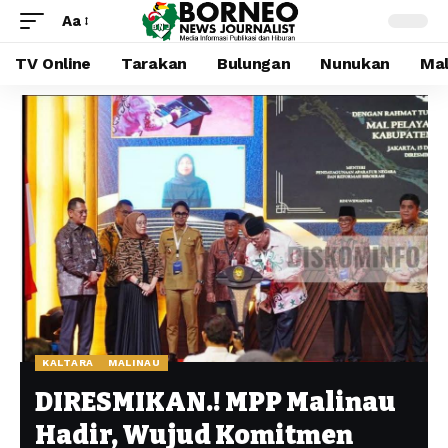
Aa
TV Online
Tarakan
Bulungan
Nunukan
Mal
KALTARA
MALINAU
DIRESMIKAN.! MPP Malinau
Hadir, Wujud Komitmen