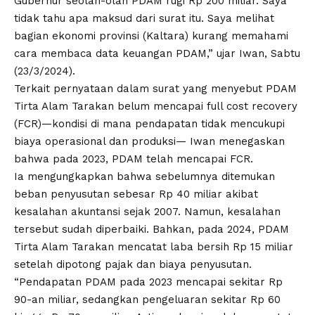
Gubernur seolah-olah PDAM rugi Rp 200 miliar. Saya
tidak tahu apa maksud dari surat itu. Saya melihat
bagian ekonomi provinsi (Kaltara) kurang memahami
cara membaca data keuangan PDAM,” ujar Iwan, Sabtu
(23/3/2024).
Terkait pernyataan dalam surat yang menyebut PDAM
Tirta Alam Tarakan belum mencapai full cost recovery
(FCR)—kondisi di mana pendapatan tidak mencukupi
biaya operasional dan produksi— Iwan menegaskan
bahwa pada 2023, PDAM telah mencapai FCR.
Ia mengungkapkan bahwa sebelumnya ditemukan
beban penyusutan sebesar Rp 40 miliar akibat
kesalahan akuntansi sejak 2007. Namun, kesalahan
tersebut sudah diperbaiki. Bahkan, pada 2024, PDAM
Tirta Alam Tarakan mencatat laba bersih Rp 15 miliar
setelah dipotong pajak dan biaya penyusutan.
“Pendapatan PDAM pada 2023 mencapai sekitar Rp
90-an miliar, sedangkan pengeluaran sekitar Rp 60