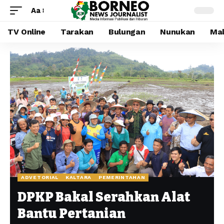
Aa
TV Online
Tarakan
Bulungan
Nunukan
Mal
ADVETORIAL
KALTARA
PEMERINTAHAN
DPKP Bakal Serahkan Alat
Bantu Pertanian