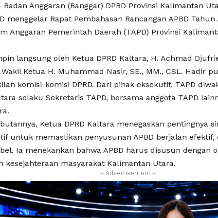
Badan Anggaran (Banggar) DPRD Provinsi Kalimantan Ut
RD menggelar Rapat Pembahasan Rancangan APBD Tahun 
m Anggaran Pemerintah Daerah (TAPD) Provinsi Kalimant
mpin langsung oleh Ketua DPRD Kaltara, H. Achmad Djufrie
 Wakil Ketua H. Muhammad Nasir, SE., MM., CSL. Hadir p
lan komisi-komisi DPRD. Dari pihak eksekutif, TAPD diwak
ltara selaku Sekretaris TAPD, bersama anggota TAPD lainn
ra.
utannya, Ketua DPRD Kaltara menegaskan pentingnya siner
tif untuk memastikan penyusunan APBD berjalan efektif, e
bel. Ia menekankan bahwa APBD harus disusun dengan or
n kesejahteraan masyarakat Kalimantan Utara.
- Advertisement -