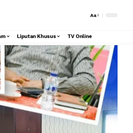
Aa
am
Liputan Khusus
TV Online