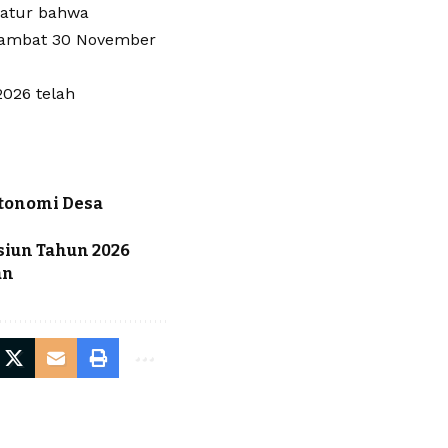
gatur bahwa
 lambat 30 November
2026 telah
Otonomi Desa
n
siun Tahun 2026
an