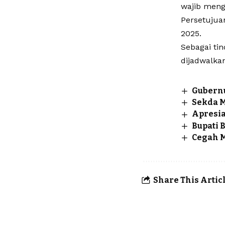
wajib men
Persetujua
2025.
Sebagai ti
dijadwalka
Gubern
Sekda M
Apresia
Bupati 
Cegah M
Share This Artic