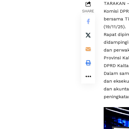
TARAKAN – 
Komisi DP
SHARE
bersama Ti
(19/11/25).
Rapat dipi
didampingi
dan perwaki
Provinsi Ka
DPRD Kalta
Dalam samb
dan ekseku
dan akunta
peningkata