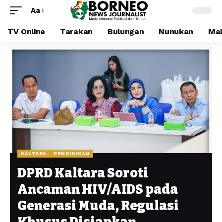
Aa
TV Online
Tarakan
Bulungan
Nunukan
Mal
KALTARA
PENDIDIKAN
DPRD Kaltara Soroti
Ancaman HIV/AIDS pada
Generasi Muda, Regulasi