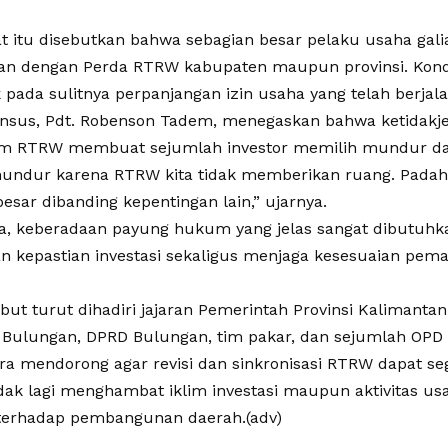
 itu disebutkan bahwa sebagian besar pelaku usaha galian
an dengan Perda RTRW kabupaten maupun provinsi. Kondi
pada sulitnya perpanjangan izin usaha yang telah berjala
nsus, Pdt. Robenson Tadem, menegaskan bahwa ketidakj
m RTRW membuat sejumlah investor memilih mundur dar
mundur karena RTRW kita tidak memberikan ruang. Pada
besar dibanding kepentingan lain,” ujarnya.
, keberadaan payung hukum yang jelas sangat dibutuhk
 kepastian investasi sekaligus menjaga kesesuaian pema
but turut dihadiri jajaran Pemerintah Provinsi Kalimanta
Bulungan, DPRD Bulungan, tim pakar, dan sejumlah OPD t
ra mendorong agar revisi dan sinkronisasi RTRW dapat seg
idak lagi menghambat iklim investasi maupun aktivitas us
 terhadap pembangunan daerah.(adv)