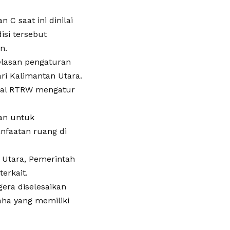
 C saat ini dinilai
si tersebut
n.
elasan pengaturan
i Kalimantan Utara.
hal RTRW mengatur
an untuk
nfaatan ruang di
n Utara, Pemerintah
erkait.
era diselesaikan
aha yang memiliki