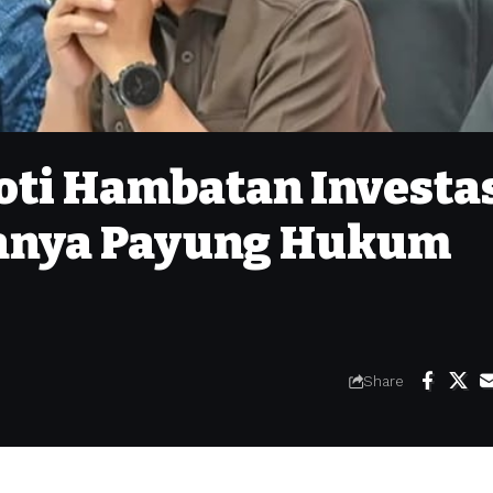
oti Hambatan Investa
anya Payung Hukum
Share