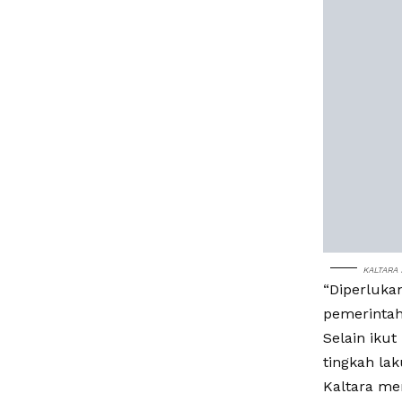
KALTARA 
“Diperluk
pemerintah
Selain iku
tingkah lak
Kaltara me