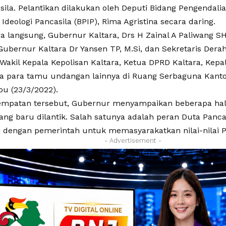
sila. Pelantikan dilakukan oleh Deputi Bidang Pengendali
deologi Pancasila (BPIP), Rima Agristina secara daring.
ra langsung, Gubernur Kaltara, Drs H Zainal A Paliwang 
Gubernur Kaltara Dr Yansen TP, M.Si, dan Sekretaris Derah 
 Wakil Kepala Kepolisan Kaltara, Ketua DPRD Kaltara, Kep
erta para tamu undangan lainnya di Ruang Serbaguna Kant
bu (23/3/2022).
mpatan tersebut, Gubernur menyampaikan beberapa hal
yang baru dilantik. Salah satunya adalah peran Duta Panc
gi dengan pemerintah untuk memasyarakatkan nilai-nilai Pa
- Advertisement -