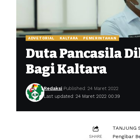
ADVETORIAL
KALTARA
PEMERINTAHAN
Duta Pancasila D
Bagi Kaltara
Redaksi
Published: 24 Maret 2022
Last updated: 24 Maret 2022 00:39
TANJUNG SE
Pengibar Be
SHARE