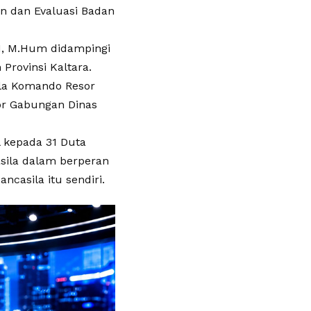
an dan Evaluasi Badan
SH, M.Hum didampingi
Provinsi Kaltara.
ala Komando Resor
or Gabungan Dinas
 kepada 31 Duta
asila dalam berperan
ncasila itu sendiri.