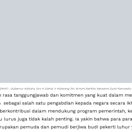
DIHATI : Gubernur Kaltara, Drs H Zainal A Paliwang SH, M.Hum berfoto bersama Duta Pancasila d
an rasa tanggungjawab dan komitmen yang kuat dalam 
 sebagai salah satu pengabdian kepada negara secara ikh
t berkontribusi dalam mendukung program pemerintah, ke
u lurus juga tidak kalah penting. Ia yakin bahwa para par
rupakan pemuda dan pemudi berjiwa budi pekerti luhur 