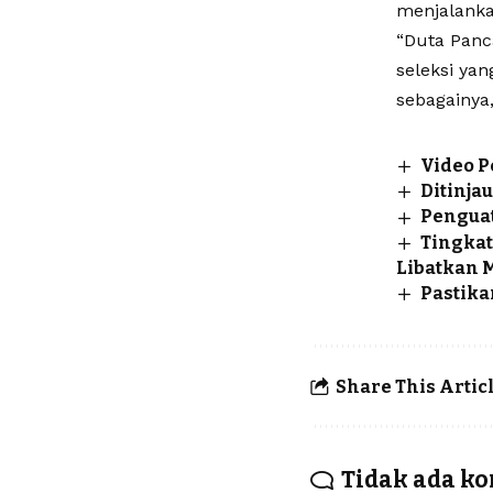
menjalank
“Duta Panca
seleksi yan
sebagainya
Video P
Ditinja
Penguat
Tingkat
Libatkan 
Pastika
Share This Artic
Tidak ada k