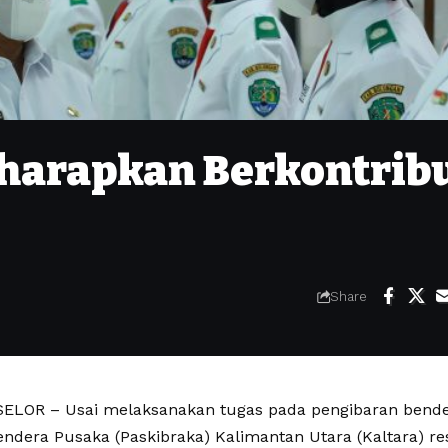
iharapkan Berkontrib
Share
LOR – Usai melaksanakan tugas pada pengibaran bende
ndera Pusaka (Paskibraka) Kalimantan Utara (Kaltara) res