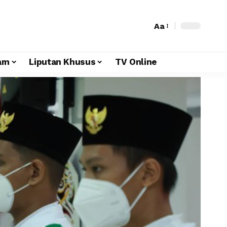
Aa
am
Liputan Khusus
TV Online