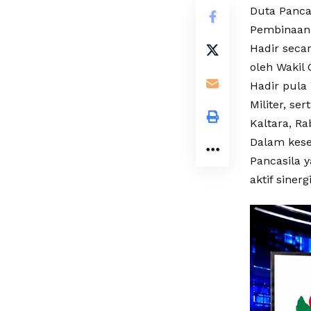
Duta Panca
Pembinaan I
Hadir seca
oleh Wakil 
Hadir pula
Militer, s
Kaltara, Ra
Dalam kese
Pancasila 
aktif siner