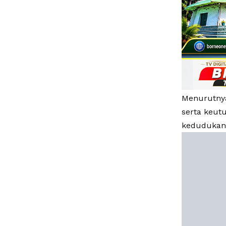
Menurutnya
serta keut
kedudukan 