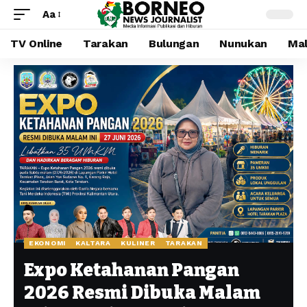
Aa
TV Online
Tarakan
Bulungan
Nunukan
Mal
EKONOMI
KALTARA
KULINER
TARAKAN
Expo Ketahanan Pangan
2026 Resmi Dibuka Malam