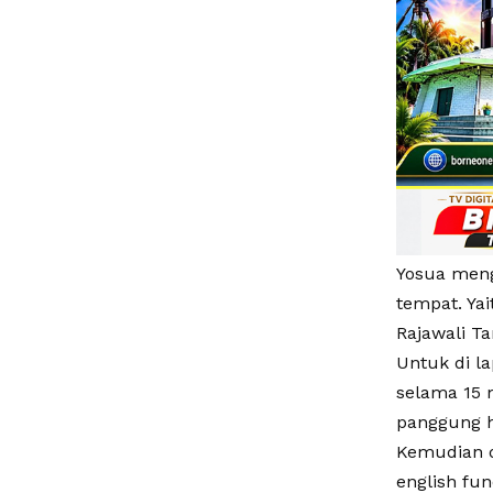
Yosua menga
tempat. Yai
Rajawali Ta
Untuk di l
selama 15 
panggung h
Kemudian d
english fun