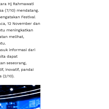
tara Hj Rahmawati
sa (7/10) mendatang.
engatakan Festival
aca, 12 November dan
ntu meningkatkan
tan melihat,
tu.
suk informasi dari
ita dapat
kan seseorang,
, inovatif, pandai
 (2/10).