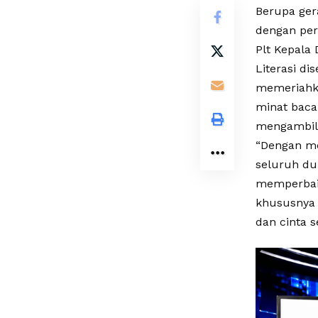
Berupa ger
dengan per
Plt Kepala
Literasi d
memeriahka
minat baca
mengambil 
“Dengan me
seluruh du
memperbaik
khususnya g
dan cinta 