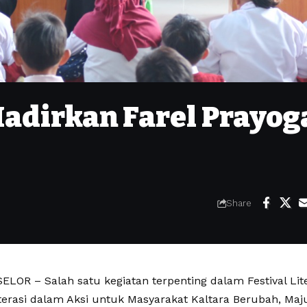
 Hadirkan Farel Prayog
Share
LOR – Salah satu kegiatan terpenting dalam Festival Lite
iterasi dalam Aksi untuk Masyarakat Kaltara Berubah, Maj