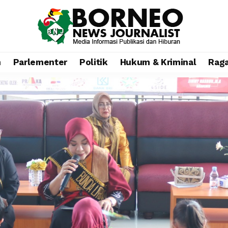
n
Parlementer
Politik
Hukum & Kriminal
Rag