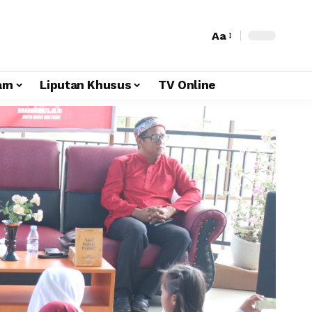
Aa
am
Liputan Khusus
TV Online