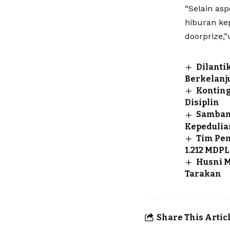
“Selain asp
hiburan ke
doorprize,”
Dilanti
Berkelanj
Konting
Disiplin
Sambang
Kepedulia
Tim Pen
1.212 MDPL
Husni 
Tarakan
Share This Artic