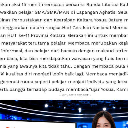
akan aksi 15 menit membaca bersama Bunda Literasi Kal
wakilan pelajar SMA/SMK/MAN di Lapangan Aghatis, Sela
 Dinas Perpustakaan dan Kearsipan Kaltara Yosua Batara m
iselenggarakan dalam rangka Hari Gerakan Nasional Memb
n HUT ke-11 Provinsi Kaltara. Gerakan ini untuk memba
 masyarakat terutama pelajar. Membaca merupakan kegia
informasi, dan belajar dari bacaan dengan maksud terten
mbaca, kita bisa mendapatkan wawasan yang luas terma
nia yang awalnya kita tidak tahu. Dengan membaca pula k
i kualitas diri menjadi lebih baik lagi. Membaca menjadi
enerasi muda seperti pelajar menjadi individu yang kreatif
serta bangga terhadap budaya membaca,”ujar Yosua, Kamis
- Advertisement -