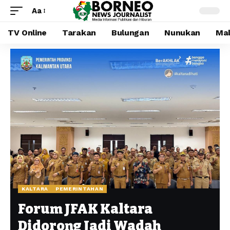
Aa
TV Online
Tarakan
Bulungan
Nunukan
Mal
KALTARA
PEMERINTAHAN
Forum JFAK Kaltara
Didorong Jadi Wadah