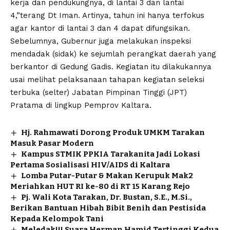
kerja dan pendukungnya, di lantai 3 dan lantai
4,”terang Dt Iman. Artinya, tahun ini hanya terfokus
agar kantor di lantai 3 dan 4 dapat difungsikan.
Sebelumnya, Gubernur juga melakukan inspeksi
mendadak (sidak) ke sejumlah perangkat daerah yang
berkantor di Gedung Gadis. Kegiatan itu dilakukannya
usai melihat pelaksanaan tahapan kegiatan seleksi
terbuka (selter) Jabatan Pimpinan Tinggi (JPT)
Pratama di lingkup Pemprov Kaltara.
Hj. Rahmawati Dorong Produk UMKM Tarakan
Masuk Pasar Modern
Kampus STMIK PPKIA Tarakanita Jadi Lokasi
Pertama Sosialisasi HIV/AIDS di Kaltara
Lomba Putar-Putar & Makan Kerupuk Mak2
Meriahkan HUT RI ke-80 di RT 15 Karang Rejo
Pj. Wali Kota Tarakan, Dr. Bustan, S.E., M.Si.,
Berikan Bantuan Hibah Bibit Benih dan Pestisida
Kepada Kelompok Tani
Meledak!!! Suara Herman Hamid Tertinggi Kedua