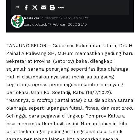
Redaksi
Published: 17 Februari 2022
Last updated: 17 Februari 2022 23:10
TANJUNG SELOR – Gubernur Kalimantan Utara, Drs H
Zainal A Paliwang SH, M.Hum memastikan gedung baru
Sekretariat Provinsi (Setprov) bakal dilengkapi
sejumlah sarana penunjang seperti fasilitas olahraga.
Hal ini disampaikannya saat meninjau langsung
kegiatan
progress
pembangunan kantor baru yang
berlokasi Jalan Kol Soetadji, Rabu (16/2/2022).
“Nantinya, di
rooftop
(lantai atas) bisa disiapkan sarana
olahraga seperti lapangan futsal, fitnes, dan
rest area
.
Sehingga para pegawai di lingkup Pemprov Kaltara
bisa memanfaatkan fasilitas ini. Namun tahun ini kita
prioritaskan agar gedung ini fungsional dulu. Untuk
sarana penunjang lainnya kita anggarkan secara