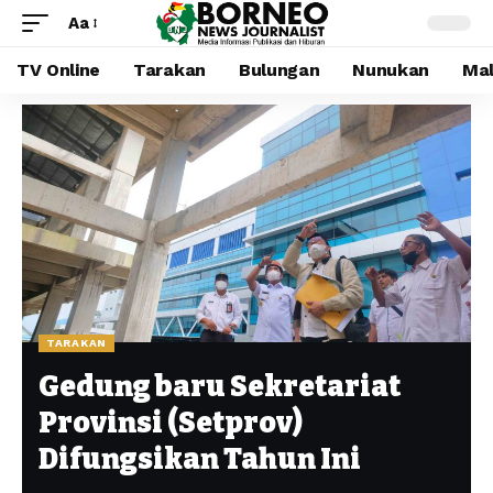
Aa
TV Online
Tarakan
Bulungan
Nunukan
Mal
TARAKAN
Gedung baru Sekretariat
Provinsi (Setprov)
Difungsikan Tahun Ini