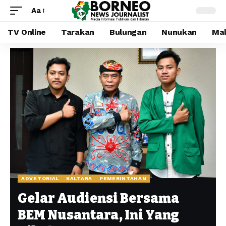
Aa
TV Online
Tarakan
Bulungan
Nunukan
Mal
ADVETORIAL
KALTARA
PEMERINTAHAN
Gelar Audiensi Bersama
BEM Nusantara, Ini Yang