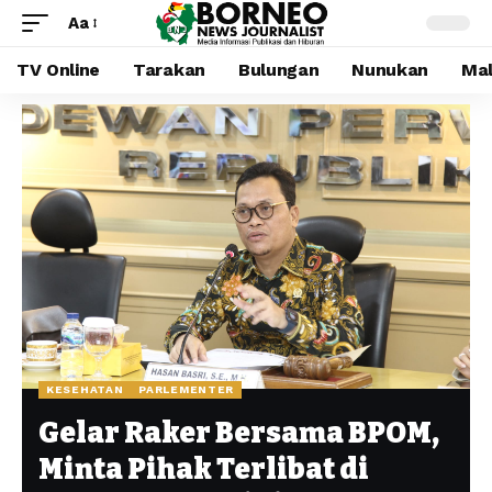
Aa
TV Online
Tarakan
Bulungan
Nunukan
Mal
KESEHATAN
PARLEMENTER
Gelar Raker Bersama BPOM,
Minta Pihak Terlibat di