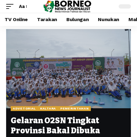
Aa
TV Online
Tarakan
Bulungan
Nunukan
Mal
ADVETORIAL
KALTARA
PEMERINTAHAN
Gelaran O2SN Tingkat
Provinsi Bakal Dibuka