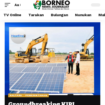
Aa
TV Online
Tarakan
Bulungan
Nunukan
Mal
KALTARA
PEMERINTAHAN
Groundbreaking KIPI