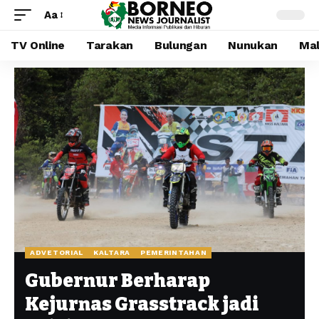
Aa
TV Online
Tarakan
Bulungan
Nunukan
Mal
ADVETORIAL
KALTARA
PEMERINTAHAN
Gubernur Berharap
Kejurnas Grasstrack jadi