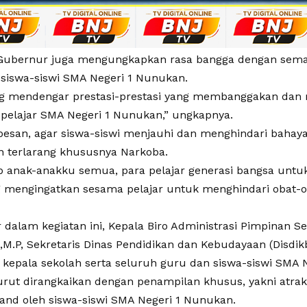
, Gubernur juga mengungkapkan rasa bangga dengan sema
 siswa-siswi SMA Negeri 1 Nunukan.
ng mendengar prestasi-prestasi yang membanggakan da
a pelajar SMA Negeri 1 Nunukan,” ungkapnya.
rpesan, agar siswa-siswi menjauhi dan menghindari bah
n terlarang khususnya Narkoba.
p anak-anakku semua, para pelajar generasi bangsa untu
ng mengingatkan sesama pelajar untuk menghindari obat-ob
 dalam kegiatan ini, Kepala Biro Administrasi Pimpinan Set
.,M.P, Sekretaris Dinas Pendidikan dan Kebudayaan (Disdik
 kepala sekolah serta seluruh guru dan siswa-siswi SMA 
turut dirangkaikan dengan penampilan khusus, yakni atra
and oleh siswa-siswi SMA Negeri 1 Nunukan.