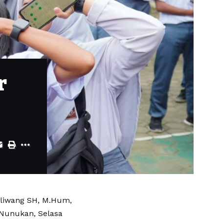
r
aliwang SH, M.Hum,
 Nunukan, Selasa