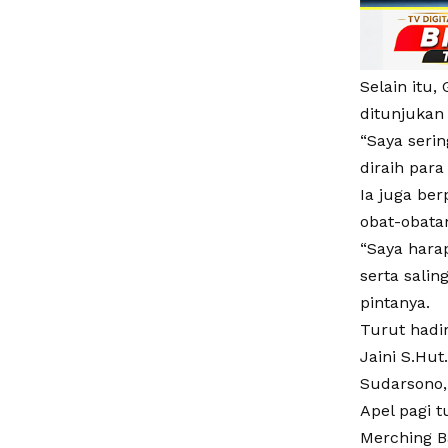
Selain itu
ditunjukan
“Saya seri
diraih par
Ia juga be
obat-obata
“Saya hara
serta sali
pintanya.
Turut hadir
Jaini S.Hut
Sudarsono,
Apel pagi 
Merching B