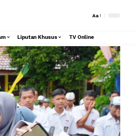
Aa
am
Liputan Khusus
TV Online