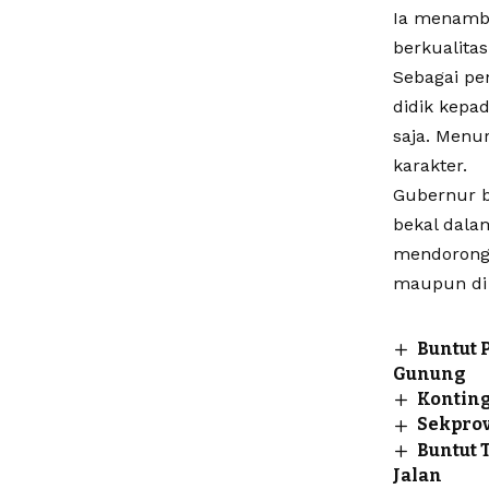
Ia menamb
berkualitas
Sebagai pe
didik kepa
saja. Menu
karakter.
Gubernur b
bekal dala
mendorong 
maupun di
Buntut 
Gunung
Konting
Sekprov
Buntut 
Jalan