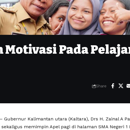
 Motivasi Pada Pelaja
Share
Gubernur Kalimantan utara (Kaltara), Drs H. Zainal A P
 sekaligus memimpin Apel pagi di halaman SMA Negeri 1