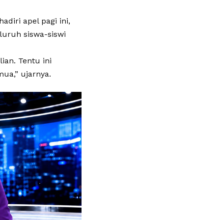
iri apel pagi ini,
luruh siswa-siswi
ian. Tentu ini
mua,” ujarnya.