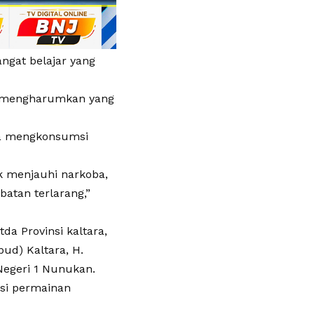
ngat belajar yang
n mengharumkan yang
aya mengkonsumsi
k menjauhi narkoba,
atan terlarang,”
da Provinsi kaltara,
bud) Kaltara, H.
Negeri 1 Nunukan.
ksi permainan