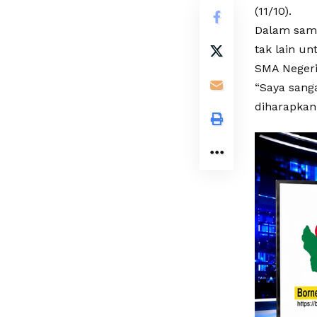
(11/10).
Dalam samb
tak lain u
SMA Negeri
“Saya sanga
diharapkan 