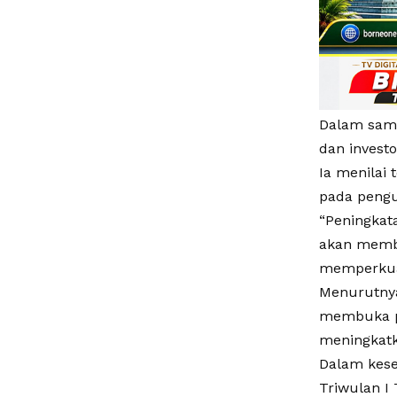
Dalam samb
dan invest
Ia menilai
pada pengu
“Peningkata
akan membe
memperkuat
Menurutnya
membuka pe
meningkatk
Dalam kese
Triwulan I 