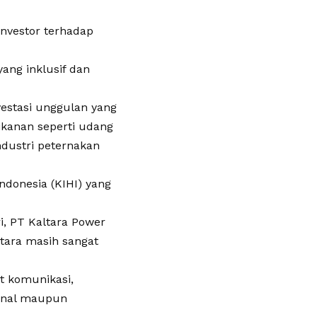
nvestor terhadap
ang inklusif dan
vestasi unggulan yang
rikanan seperti udang
ndustri peternakan
Indonesia (KIHI) yang
i, PT Kaltara Power
ltara masih sangat
t komunikasi,
ional maupun