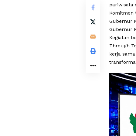
pariwisata d
Komitmen t
Gubernur Ka
Gubernur Ka
Kegiatan b
Through To
kerja sama
transforma