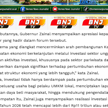
utannya, Gubernur Zainal menyampaikan apresiasi kepa
or yang hadir dalam forum tersebut.
 tema yang diangkat mencerminkan arah pembangunan Ka
atan ekonomi berkelanjutan melalui investasi sektor ung
n aktivitas investasi, khususnya pada sektor pariwisata dan 
rikan dampak signifikan terhadap pertumbuhan ekonom
 struktur ekonomi yang lebih tangguh,” kata Zainal.
, investasi tidak hanya berdampak pada pertumbuhan eko
luang usaha bagi pelaku UMKM lokal, menciptakan lapa
an daya beli masyarakat, hingga mendukung pengendalian
mpatan itu, Zainal juga menyampaikan realisasi investasi
Tahun 2026 telah mencapai lebih dari Rp11 triliun atau sek