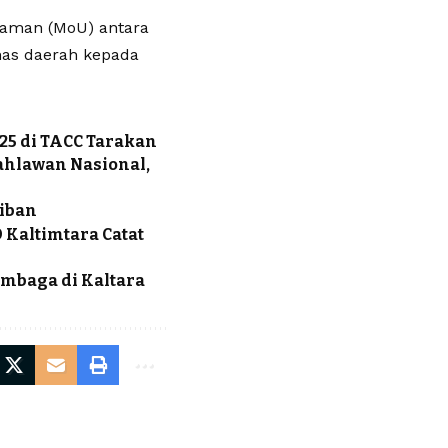
haman (MoU) antara
has daerah kepada
25 di TACC Tarakan
ahlawan Nasional,
jiban
 Kaltimtara Catat
embaga di Kaltara