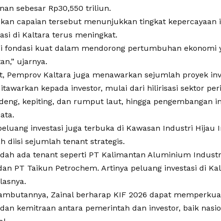
nan sebesar Rp30,550 triliun.
kan capaian tersebut menunjukkan tingkat kepercayaan i
tasi di Kaltara terus meningkat.
di fondasi kuat dalam mendorong pertumbuhan ekonomi y
an,” ujarnya.
ut, Pemprov Kaltara juga menawarkan sejumlah proyek in
ditawarkan kepada investor, mulai dari hilirisasi sektor pe
deng, kepiting, dan rumput laut, hingga pengembangan i
ata.
 peluang investasi juga terbuka di Kawasan Industri Hijau 
ah diisi sejumlah tenant strategis.
sudah ada tenant seperti PT Kalimantan Aluminium Industr
dan PT Taikun Petrochem. Artinya peluang investasi di Ka
elasnya.
mbutannya, Zainal berharap KIF 2026 dapat memperkua
, dan kemitraan antara pemerintah dan investor, baik nas