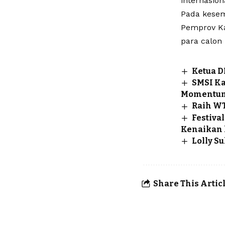
internasion
Pada kesem
Pemprov Ka
para calon 
Ketua D
SMSI Ka
Momentum
Raih WT
Festiva
Kenaikan 
Lolly S
Share This Artic