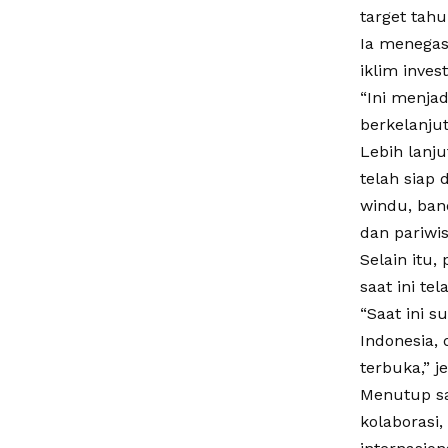
target tahu
Ia menegas
iklim inves
“Ini menja
berkelanjut
Lebih lanj
telah siap 
windu, ban
dan pariwis
Selain itu,
saat ini tel
“Saat ini 
Indonesia, 
terbuka,” j
Menutup sa
kolaborasi