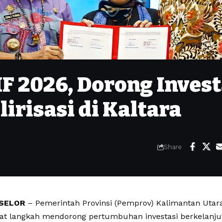
F 2026, Dorong Invest
lirisasi di Kaltara
Share
SELOR
– Pemerintah Provinsi (Pemprov) Kalimantan Utara
 langkah mendorong pertumbuhan investasi berkelanjut