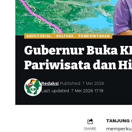
ADVETORIAL
KALTARA
PEMERINTAHAN
Gubernur Buka KI
Pariwisata dan Hi
Redaksi
Published: 7 Mei 2026
Last updated: 7 Mei 2026 17:19
TANJUNG 
memperkuat
SHARE