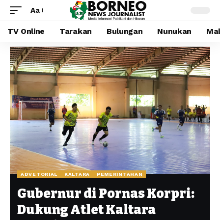
Aa
TV Online
Tarakan
Bulungan
Nunukan
Mal
ADVETORIAL
KALTARA
PEMERINTAHAN
Gubernur di Pornas Korpri:
Dukung Atlet Kaltara