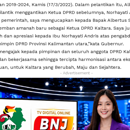
an 2019-2024, Kamis (17/3/2022). Dalam pelantikan itu, A
ilantik menggantikan Ketua DPRD sebelumnya, Norhayati 
 pemerintah, saya mengucapkan kepada Bapak Albertus 
emban amanah baru sebagai Ketua DPRD Kaltara. Saya 
h dan apresiasi kepada Ibu Norhayati Andris atas pengabd
mpin DPRD Provinsi Kalimantan utara,”kata Gubernur.
engajak kepada pimpinan dan seluruh anggota DPRD Kal
dan bekerjasama sehingga tercipta harmonisasi antara eksek
uan, untuk Kaltara yang Berubah, Maju dan Sejahtera.
- Advertisement -