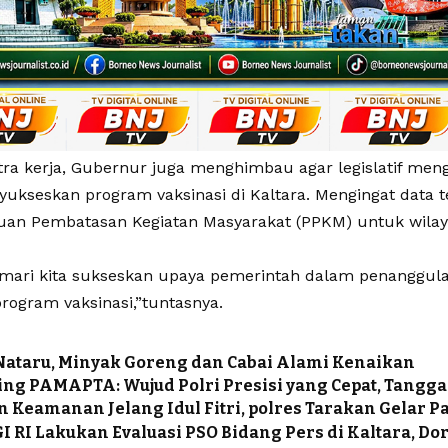
tra kerja, Gubernur juga menghimbau agar legislatif men
ukseskan program vaksinasi di Kaltara. Mengingat data 
an Pembatasan Kegiatan Masyarakat (PPKM) untuk wilaya
 mari kita sukseskan upaya pemerintah dalam penanggul
rogram vaksinasi,”tuntasnya.
Nataru, Minyak Goreng dan Cabai Alami Kenaikan
ng PAMAPTA: Wujud Polri Presisi yang Cepat, Tangga
n Keamanan Jelang Idul Fitri, polres Tarakan Gelar P
 RI Lakukan Evaluasi PSO Bidang Pers di Kaltara, D