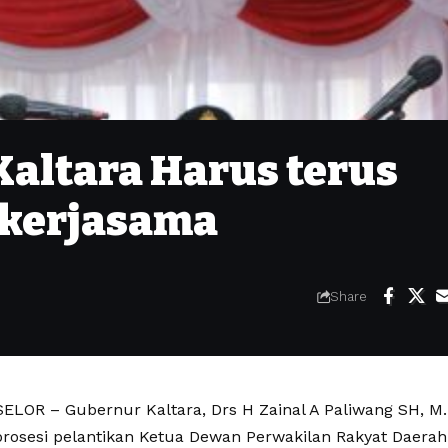
Kaltara Harus terus
ekerjasama
Share
LOR – Gubernur Kaltara, Drs H Zainal A Paliwang SH, 
prosesi pelantikan Ketua Dewan Perwakilan Rakyat Daerah 