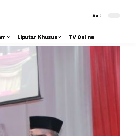
Aa
am
Liputan Khusus
TV Online