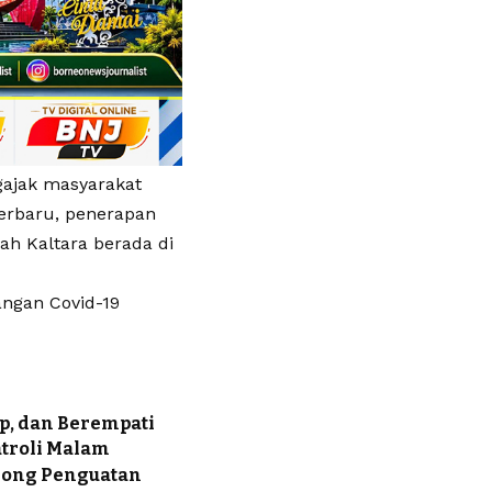
gajak masyarakat
terbaru, penerapan
h Kaltara berada di
angan Covid-19
p, dan Berempati
atroli Malam
orong Penguatan