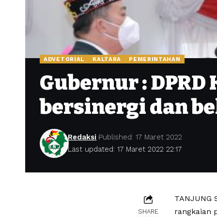
ADVETORIAL
KALTARA
PEMERINTAHAN
Gubernur : DPRD 
bersinergi dan b
Redaksi
Published: 17 Maret 2022
Last updated: 17 Maret 2022 22:17
TANJUNG SE
rangkaian 
SHARE