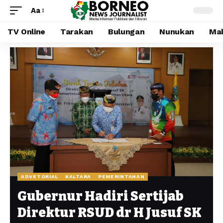
Aa
TV Online
Tarakan
Bulungan
Nunukan
Mal
ADVETORIAL
KALTARA
PEMERINTAHAN
Gubernur Hadiri Sertijab
Direktur RSUD dr H Jusuf SK