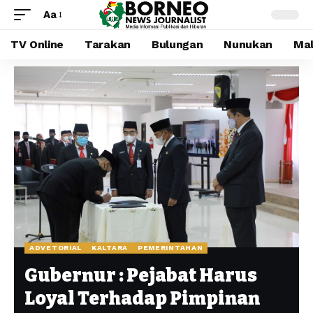
Aa
TV Online
Tarakan
Bulungan
Nunukan
Mal
ADVETORIAL
KALTARA
PEMERINTAHAN
Gubernur : Pejabat Harus
Loyal Terhadap Pimpinan