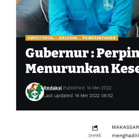
ADVETORIAL
KALTARA
PEMERINTAHAN
Gubernur : Perpi
Menurunkan Kes
Redaksi
Published: 14 Mei 2022
Last updated: 14 Mei 2022 06:52
MAKASSAR –
menghadiri
SHARE