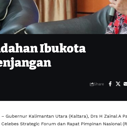
ndahan Ibukota
enjangan
Share
 Gubernur Kalimantan Utara (Kaltara), Drs H Zainal A 
 Celebes Strategic Forum dan Rapat Pimpinan Nasional (