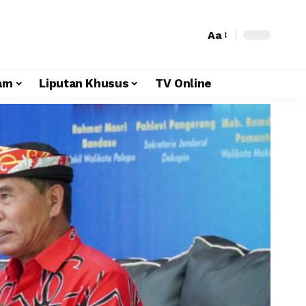
Aa
am
Liputan Khusus
TV Online