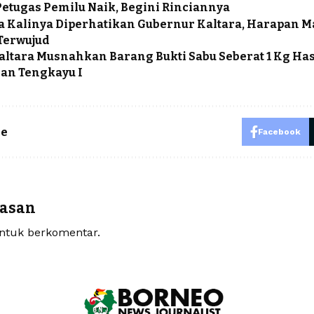
etugas Pemilu Naik, Begini Rinciannya
 Kalinya Diperhatikan Gubernur Kaltara, Harapan M
Terwujud
ltara Musnahkan Barang Bukti Sabu Seberat 1 Kg H
han Tengkayu I
le
Facebook
lasan
tuk berkomentar.