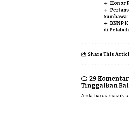
Honor P
Pertama
Sumbawa 
BNNP Ka
di Pelabu
Share This Artic
29 Komentar
Tinggalkan Ba
Anda harus
masuk
un