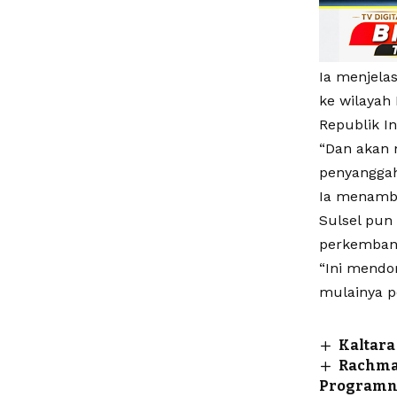
Ia menjela
ke wilayah
Republik In
“Dan akan 
penyanggah
Ia menamba
Sulsel pun
perkemban
“Ini mendo
mulainya pe
Kaltara
Rachmaw
Programn