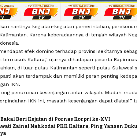
skan nantinya kegiatan-kegiatan pemerintahan, perekono
 Kalimantan. Karena keberadaannya di tengah wilayah Ne
donesia.
mendapat efek domino terhadap provinsi sekitarnya sebaga
 termasuk Kaltara,” ujarnya dihadapan peserta Rapimnas
hkan, di luar pulau Kalimantan seperti pulau Sulawesi s
 pasti akan terdampak dan memiliki peran penting kedep
gan IKN.
rong penurunan kesenjangan antar wilayah. Mudah-mud
rpindahan IKN ini, masalah kesenjangan dapat diatasi,” t
 Bakal Beri Kejutan di Pornas Korpri ke-XVI
ati Zainal Nahkodai PKK Kaltara, Ping Yansen Duk
ya