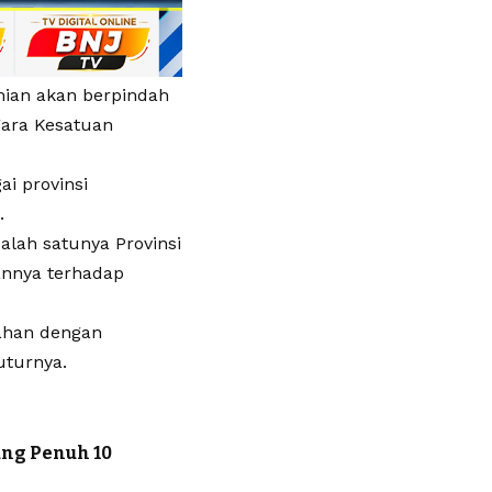
mian akan berpindah
gara Kesatuan
i provinsi
.
alah satunya Provinsi
annya terhadap
ahan dengan
uturnya.
ung Penuh 10