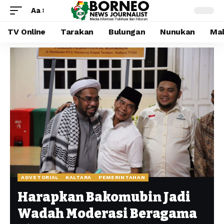
Aa
TV Online
Tarakan
Bulungan
Nunukan
Mal
ADVETORIAL
KALTARA
PEMERINTAHAN
Harapkan Bakomubin Jadi
Wadah Moderasi Beragama